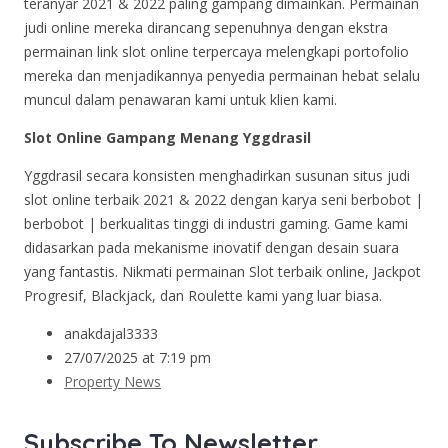
teranyar 2021 & 2022 paling gampang dimainkan. Permainan
judi online mereka dirancang sepenuhnya dengan ekstra
permainan link slot online terpercaya melengkapi portofolio
mereka dan menjadikannya penyedia permainan hebat selalu
muncul dalam penawaran kami untuk klien kami.
Slot Online Gampang Menang Yggdrasil
Yggdrasil secara konsisten menghadirkan susunan situs judi
slot online terbaik 2021 & 2022 dengan karya seni berbobot |
berbobot | berkualitas tinggi di industri gaming. Game kami
didasarkan pada mekanisme inovatif dengan desain suara
yang fantastis. Nikmati permainan Slot terbaik online, Jackpot
Progresif, Blackjack, dan Roulette kami yang luar biasa.
anakdajal3333
27/07/2025 at 7:19 pm
Property News
Subscribe To Newsletter