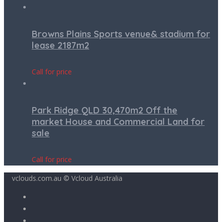
Browns Plains Sports venue& stadium for
lease 2187m2
Call for price
Park Ridge QLD 30,470m2 Off the
market House and Commercial Land for
sale
Call for price
vclouds.com.au © Vcloud Australia