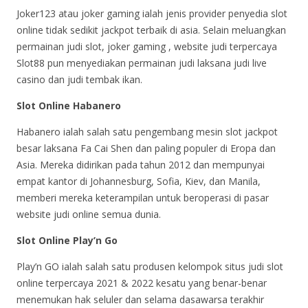
Joker123 atau joker gaming ialah jenis provider penyedia slot
online tidak sedikit jackpot terbaik di asia. Selain meluangkan
permainan judi slot, joker gaming , website judi terpercaya
Slot88 pun menyediakan permainan judi laksana judi live
casino dan judi tembak ikan.
Slot Online Habanero
Habanero ialah salah satu pengembang mesin slot jackpot
besar laksana Fa Cai Shen dan paling populer di Eropa dan
Asia. Mereka didirikan pada tahun 2012 dan mempunyai
empat kantor di Johannesburg, Sofia, Kiev, dan Manila,
memberi mereka keterampilan untuk beroperasi di pasar
website judi online semua dunia.
Slot Online Play’n Go
Play’n GO ialah salah satu produsen kelompok situs judi slot
online terpercaya 2021 & 2022 kesatu yang benar-benar
menemukan hak seluler dan selama dasawarsa terakhir