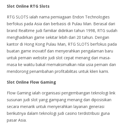
Slot Online RTG Slots
RTG SLOTS ialah nama perniagaan Endon Technologies
berfokus pada Asia dan berbasis di Pulau Man. Berasal dari
brand Realtime judi familiar didirikan tahun 1998, RTG sudah
menghadirkan game sekitar lebih dari 20 tahun. Dengan
kantor di Hong Kong Pulau Man, RTG SLOTS berfokus pada
buatan game inovatif dan menyerahkan pengalaman baru
untuk pemain website judi slot cepat menang dari masa-
masa ke waktu bakal memaksimalkan nilai usia pemain dan
mendorong penambahan profitabilitas untuk klien kami.
Slot Online Flow Gaming
Flow Gaming ialah organisasi pengembangan teknologi link
susunan judi slot yang gampang menang dan diposisikan
secara menarik untuk menyerahkan layanan generasi
berikutnya dalam teknologi judi casino terdistribusi guna
pasar Asia.