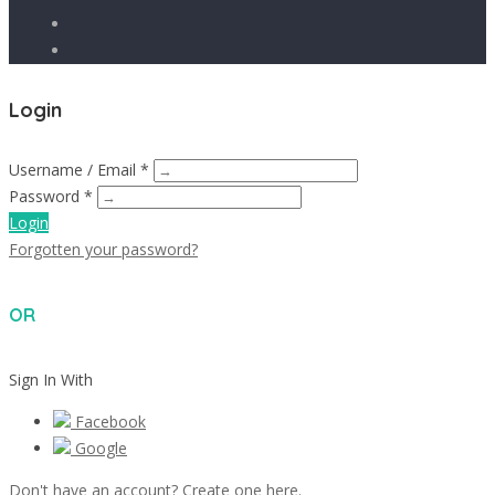
Login
Username / Email *
Password *
Login
Forgotten your password?
OR
Sign In With
Facebook
Google
Don't have an account? Create one here.