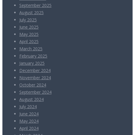
September 2025
August 2025
July 2025
June 2025
May 2025
April 2025
March 2025
February 2025
January 2025
December 2024
November 2024
October 2024
September 2024
August 2024
July 2024
June 2024
May 2024
April 2024