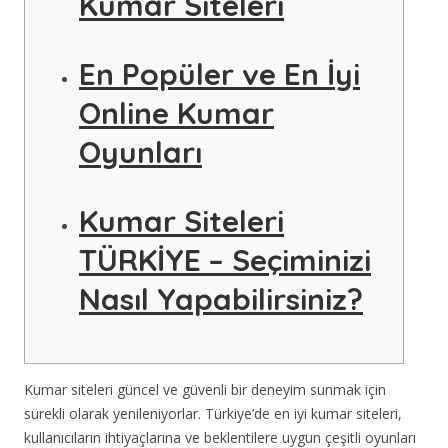
Kumar Siteleri
En Popüler ve En İyi
Online Kumar
Oyunları
Kumar Siteleri
TÜRKİYE – Seçiminizi
Nasıl Yapabilirsiniz?
Kumar siteleri güncel ve güvenli bir deneyim sunmak için
sürekli olarak yenileniyorlar. Türkiye’de en iyi kumar siteleri,
kullanıcıların ihtiyaçlarına ve beklentilere uygun çeşitli oyunları