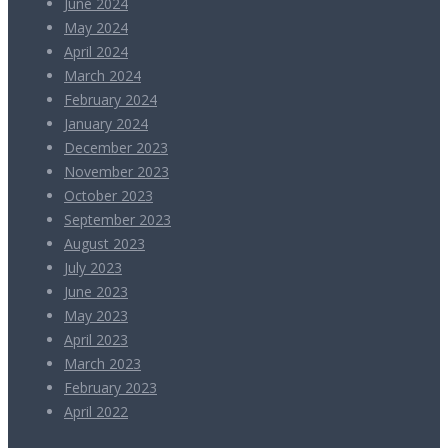
June 2024
May 2024
April 2024
March 2024
February 2024
January 2024
December 2023
November 2023
October 2023
September 2023
August 2023
July 2023
June 2023
May 2023
April 2023
March 2023
February 2023
April 2022