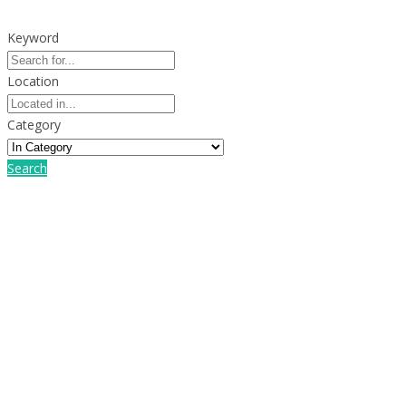
Keyword
Location
Category
Search