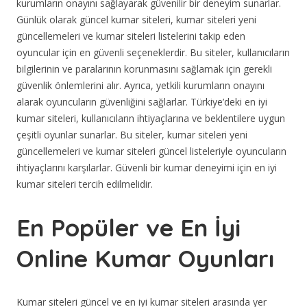
kurumların onayını sağlayarak güvenilir bir deneyim sunarlar.
Günlük olarak güncel kumar siteleri, kumar siteleri yeni
güncellemeleri ve kumar siteleri listelerini takip eden
oyuncular için en güvenli seçeneklerdir. Bu siteler, kullanıcıların
bilgilerinin ve paralarının korunmasını sağlamak için gerekli
güvenlik önlemlerini alır. Ayrıca, yetkili kurumların onayını
alarak oyuncuların güvenliğini sağlarlar. Türkiye’deki en iyi
kumar siteleri, kullanıcıların ihtiyaçlarına ve beklentilere uygun
çeşitli oyunlar sunarlar. Bu siteler, kumar siteleri yeni
güncellemeleri ve kumar siteleri güncel listeleriyle oyuncuların
ihtiyaçlarını karşılarlar. Güvenli bir kumar deneyimi için en iyi
kumar siteleri tercih edilmelidir.
En Popüler ve En İyi
Online Kumar Oyunları
Kumar siteleri güncel ve en iyi kumar siteleri arasında yer