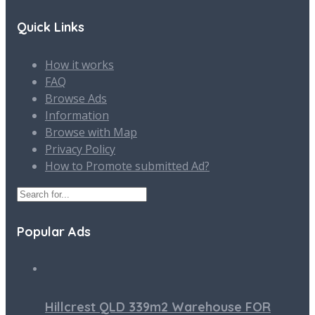
Quick Links
How it works
FAQ
Browse Ads
Information
Browse with Map
Privacy Policy
How to Promote submitted Ad?
Popular Ads
Hillcrest QLD 339m2 Warehouse FOR