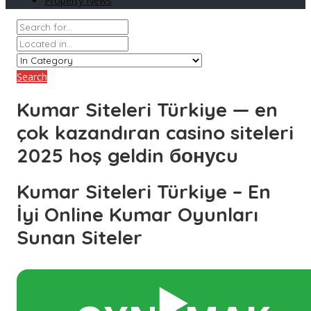
Property News
Search
Kumar Siteleri Türkiye — en
çok kazandıran casino siteleri
2025 hoş geldin бонусu
Kumar Siteleri Türkiye – En
İyi Online Kumar Oyunları
Sunan Siteler
▶️