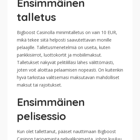
Ensimmäinen
talletus
Bigboost Casinolla minimitalletus on vain 10 EUR,
mikä tekee siitä helposti saavutettavan monille
pelaajille. Talletusmenetelmiä on useita, kuten
pankkisiirrot, luottokortit ja mobiilimaksut.
Talletukset näkyvät pelitililläsi lähes välittömästi,
joten voit aloittaa pelaamisen nopeasti. On kuitenkin
hyvä tarkistaa valitsemasi maksutavan mahdolliset
maksut tai rajoitukset.
Ensimmäinen
pelisessio
Kun olet tallettanut, pääset nauttimaan Bigboost
Casinon tarjoamasta pelivalikoimasta, johon kuuluu