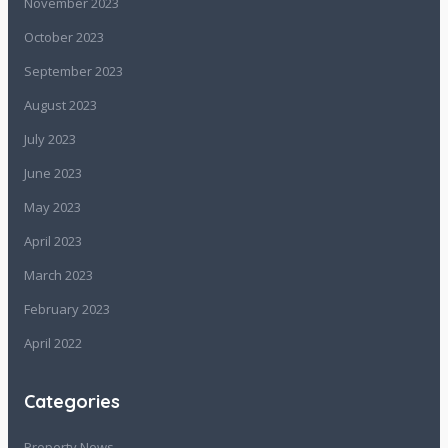
November 2023
October 2023
September 2023
August 2023
July 2023
June 2023
May 2023
April 2023
March 2023
February 2023
April 2022
Categories
Property News