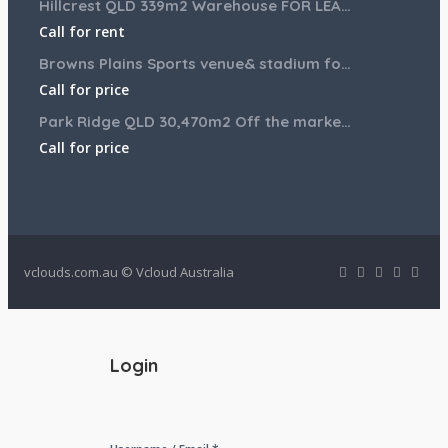
Hillcrest QLD 339m2 Warehouse FOR LEASE
Call for rent
Browns Plains Sports venue& stadium for lease 2187m2
Call for price
Park Ridge QLD 30,470m2 Off the market House and Commercial Land for sale
Call for price
vclouds.com.au © Vcloud Australia
Login