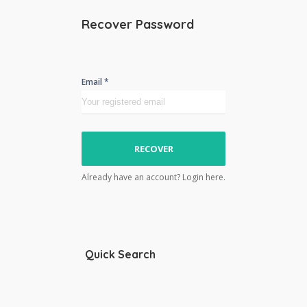
Recover Password
Email *
RECOVER
Already have an account? Login here.
Quick Search