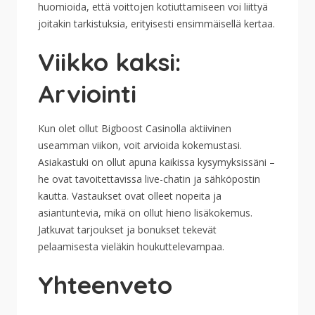
huomioida, että voittojen kotiuttamiseen voi liittyä
joitakin tarkistuksia, erityisesti ensimmäisellä kertaa.
Viikko kaksi:
Arviointi
Kun olet ollut Bigboost Casinolla aktiivinen
useamman viikon, voit arvioida kokemustasi.
Asiakastuki on ollut apuna kaikissa kysymyksissäni –
he ovat tavoitettavissa live-chatin ja sähköpostin
kautta. Vastaukset ovat olleet nopeita ja
asiantuntevia, mikä on ollut hieno lisäkokemus.
Jatkuvat tarjoukset ja bonukset tekevät
pelaamisesta vieläkin houkuttelevampaa.
Yhteenveto