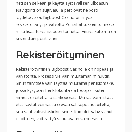
heti sen selkeän ja käyttäjäystävällisen ulkoasun.
Navigointi on sujuvaa, ja pelit ovat helposti
löydettävissä. Bigboost Casino on myös
rekisteröitynyt ja valvottu Poliisihallituksen toimesta,
mikä lisää turvallisuuden tunnetta. Ensivaikutelma on
siis erittäin positiivinen.
Rekisteröityminen
Rekisteröityminen Bigboost Casinolle on nopeaa ja
vaivatonta. Prosessi vie vain muutaman minuutin.
Sinun tarvitsee vain täyttää muutama peruslomake,
jossa kysytään henkilökohtaisia tietojasi, kuten
nimeä, osoitetta ja sähköpostia. Muista varmistaa,
että käytät voimassa olevaa sähköpostiosoitetta,
sillä saat vahvistuslinkin sinne. Kun olet vahvistanut
osoitteen, voit siirtyä seuraavaan vaiheeseen.