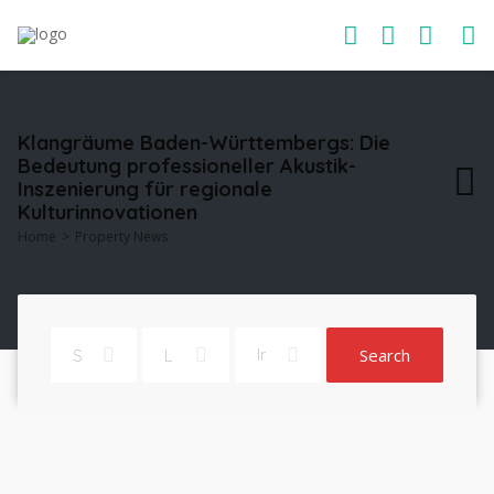
Klangräume Baden-Württembergs: Die
Bedeutung professioneller Akustik-
Inszenierung für regionale
Kulturinnovationen
Home
Property News
Search