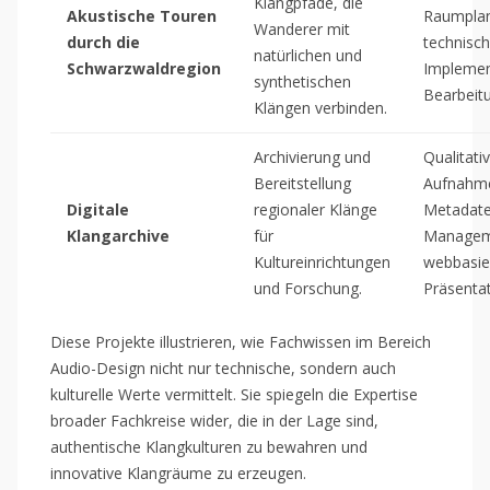
Klangpfade, die
Akustische Touren
Raumpla
Wanderer mit
durch die
technisc
natürlichen und
Schwarzwaldregion
Implemen
synthetischen
Bearbeit
Klängen verbinden.
Archivierung und
Qualitati
Bereitstellung
Aufnahm
Digitale
regionaler Klänge
Metadate
Klangarchive
für
Managem
Kultureinrichtungen
webbasie
und Forschung.
Präsentat
Diese Projekte illustrieren, wie Fachwissen im Bereich
Audio-Design nicht nur technische, sondern auch
kulturelle Werte vermittelt. Sie spiegeln die Expertise
broader Fachkreise wider, die in der Lage sind,
authentische Klangkulturen zu bewahren und
innovative Klangräume zu erzeugen.