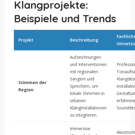
Klangprojekte:
Beispiele und Trends
Fachlich
Projekt
Beschreibung
Umsetz
Aufzeichnungen
und Interventionen
Professio
mit regionalen
Tonaufn
Sängern und
Klangdes
Stimmen der
Sprechern, um
installati
Region
lokale Stimmen in
Gestaltu
urbanen
erfahren
Klanginstallationen
Sounddes
zu integrieren.
Immersive
Akustisc