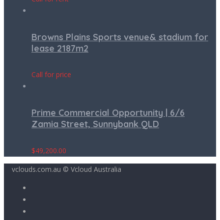
Browns Plains Sports venue& stadium for
lease 2187m2
Call for price
Prime Commercial Opportunity | 6/6
Zamia Street, Sunnybank QLD
$
49,200.00
vclouds.com.au © Vcloud Australia