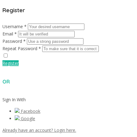
Register
Username *
Email *
Password *
Repeat Password *
Register
OR
Sign In With
Facebook
Google
Already have an account? Login here.