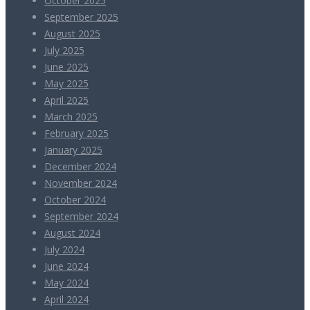
October 2025
September 2025
August 2025
July 2025
June 2025
May 2025
April 2025
March 2025
February 2025
January 2025
December 2024
November 2024
October 2024
September 2024
August 2024
July 2024
June 2024
May 2024
April 2024