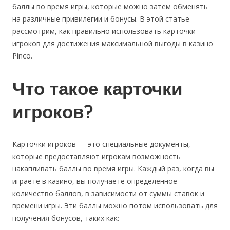
баллы во время игры, которые можно затем обменять
на различные привилегии и бонусы. В этой статье
рассмотрим, как правильно использовать карточки
игроков для достижения максимальной выгоды в казино
Pinco.
Что такое карточки
игроков?
Карточки игроков — это специальные документы,
которые предоставляют игрокам возможность
накапливать баллы во время игры. Каждый раз, когда вы
играете в казино, вы получаете определённое
количество баллов, в зависимости от суммы ставок и
времени игры. Эти баллы можно потом использовать для
получения бонусов, таких как: