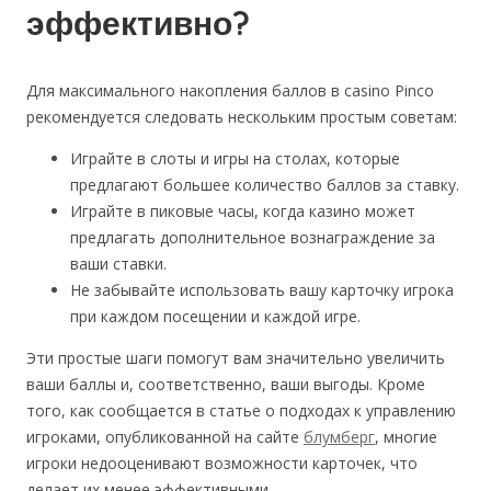
эффективно?
Для максимального накопления баллов в casino Pinco
рекомендуется следовать нескольким простым советам:
Играйте в слоты и игры на столах, которые
предлагают большее количество баллов за ставку.
Играйте в пиковые часы, когда казино может
предлагать дополнительное вознаграждение за
ваши ставки.
Не забывайте использовать вашу карточку игрока
при каждом посещении и каждой игре.
Эти простые шаги помогут вам значительно увеличить
ваши баллы и, соответственно, ваши выгоды. Кроме
того, как сообщается в статье о подходах к управлению
игроками, опубликованной на сайте
блумберг
, многие
игроки недооценивают возможности карточек, что
делает их менее эффективными.