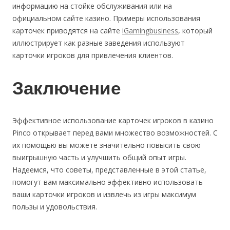
информацию на стойке обслуживания или на
официальном сайте казино. Примеры использования
карточек приводятся на сайте
iGamingbusiness
, который
иллюстрирует как разные заведения используют
карточки игроков для привлечения клиентов.
Заключение
Эффективное использование карточек игроков в казино
Pinco открывает перед вами множество возможностей. С
их помощью вы можете значительно повысить свою
выигрышную часть и улучшить общий опыт игры.
Надеемся, что советы, представленные в этой статье,
помогут вам максимально эффективно использовать
ваши карточки игроков и извлечь из игры максимум
пользы и удовольствия.