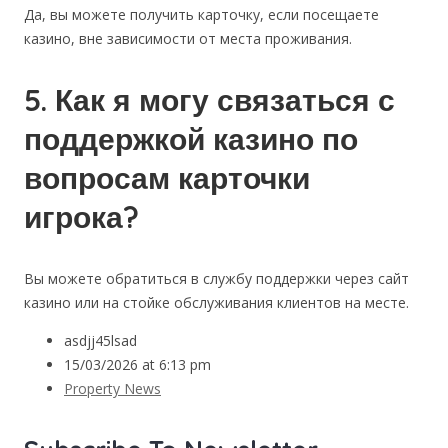
Да, вы можете получить карточку, если посещаете
казино, вне зависимости от места проживания.
5. Как я могу связаться с
поддержкой казино по
вопросам карточки
игрока?
Вы можете обратиться в службу поддержки через сайт
казино или на стойке обслуживания клиентов на месте.
asdjj45lsad
15/03/2026 at 6:13 pm
Property News