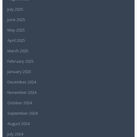
July 2025
June 2025
May 2025
April 2025
March 2025
February 2025
January 2025
December 2024
November 2024
October 2024
September 2024
August 2024
July 2024