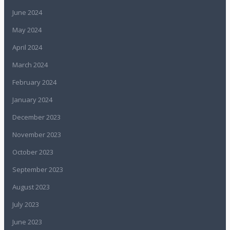
June 2024
May 2024
April 2024
March 2024
February 2024
January 2024
December 2023
November 2023
October 2023
September 2023
August 2023
July 2023
June 2023