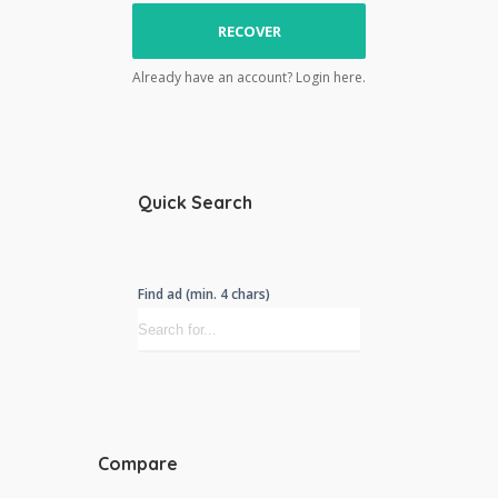
RECOVER
Already have an account? Login here.
Quick Search
Find ad (min. 4 chars)
Compare