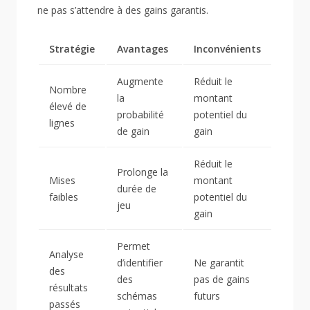
ne pas s’attendre à des gains garantis.
Stratégie
Avantages
Inconvénients
Augmente
Réduit le
Nombre
la
montant
élevé de
probabilité
potentiel du
lignes
de gain
gain
Réduit le
Prolonge la
Mises
montant
durée de
faibles
potentiel du
jeu
gain
Permet
Analyse
d’identifier
Ne garantit
des
des
pas de gains
résultats
schémas
futurs
passés