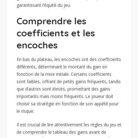
garantissant l’équité du jeu.
Comprendre les
coefficients et les
encoches
En bas du plateau, les encoches ont des coefficients
différents, déterminant le montant du gain en
fonction de la mise initiale. Certains coefficients
sont faibles, offrant de petits gains fréquents, tandis
que d’autres sont élevés, promettant des gains
importants mais moins fréquents. Le joueur doit
choisir sa stratégie en fonction de son appétit pour
le risque.
Il est crucial de lire attentivement les règles du jeu et
de comprendre le tableau des gains avant de