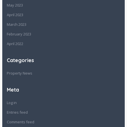
May 2023
April 2023
March 2023
February 2023
April 2022
Categories
Property News
Meta
Log in
Entries feed
Comments feed