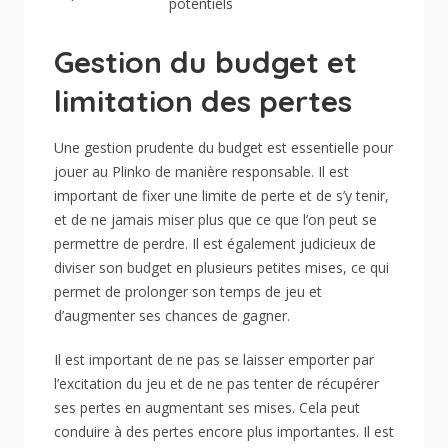
potentiels
Gestion du budget et
limitation des pertes
Une gestion prudente du budget est essentielle pour
jouer au Plinko de manière responsable. Il est
important de fixer une limite de perte et de s’y tenir,
et de ne jamais miser plus que ce que l’on peut se
permettre de perdre. Il est également judicieux de
diviser son budget en plusieurs petites mises, ce qui
permet de prolonger son temps de jeu et
d’augmenter ses chances de gagner.
Il est important de ne pas se laisser emporter par
l’excitation du jeu et de ne pas tenter de récupérer
ses pertes en augmentant ses mises. Cela peut
conduire à des pertes encore plus importantes. Il est