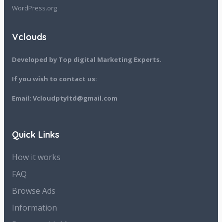
WordPress.org
Vclouds
Developed by Top digital Marketing Experts.
If you wish to contact us:
Email: Vcloudptyltd@gmail.com
Quick Links
How it works
FAQ
Browse Ads
Information