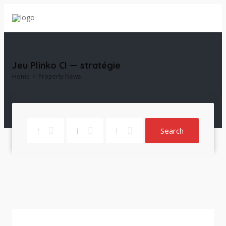
Jeu Plinko CI — stratégie
Home
Property News
Search