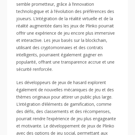
semble prometteur, grâce à l’innovation
technologique et à l’évolution des préférences des
joueurs. L’intégration de la réalité virtuelle et de la
réalité augmentée dans les jeux de Plinko pourrait
offrir une expérience de jeu encore plus immersive
et interactive. Les jeux basés sur la blockchain,
utilisant des cryptomonnaies et des contrats
intelligents, pourraient également gagner en
popularité, offrant une transparence accrue et une
sécurité renforcée.
Les développeurs de jeux de hasard explorent
également de nouvelles mécaniques de jeu et des
thèmes originaux pour attirer un public plus large.
L’intégration d’éléments de gamification, comme
des défis, des classements et des récompenses,
pourrait rendre l’expérience de jeu plus engageante
et motivante. Le développement de jeux de Plinko
avec des options de jeu social, permettant aux