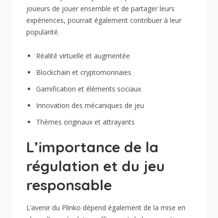
joueurs de jouer ensemble et de partager leurs
expériences, pourrait également contribuer à leur
popularité.
Réalité virtuelle et augmentée
Blockchain et cryptomonnaies
Gamification et éléments sociaux
Innovation des mécaniques de jeu
Thèmes originaux et attrayants
L’importance de la
régulation et du jeu
responsable
L’avenir du Plinko dépend également de la mise en