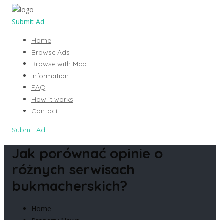
Submit Ad
Home
Browse Ads
Browse with Map
Information
FAQ
How it works
Contact
Submit Ad
Jak porównać opinie o
różnych serwisach
bukmacherskich?
Home