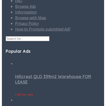
FAQ
Browse Ads
Information
Browse with Map
Privacy Policy
How to Promote submitted Ad?
Popular Ads
Hillcrest QLD 339m2 Warehouse FOR
LEASE
Call for rent