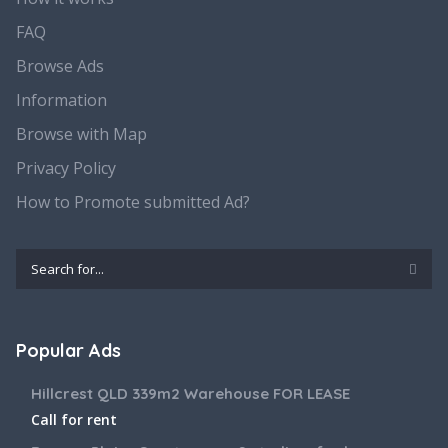
FAQ
Browse Ads
Information
Browse with Map
Privacy Policy
How to Promote submitted Ad?
Popular Ads
Hillcrest QLD 339m2 Warehouse FOR LEASE
Call for rent