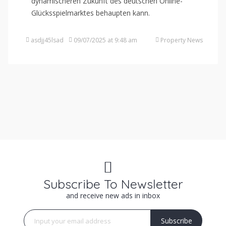
dynamischeren Zukunft des deutschen Online-
Glücksspielmarktes behaupten kann.
asdjj45lsad
09/07/2025 at 9:48 am
Property News
Subscribe To Newsletter
and receive new ads in inbox
Subscribe