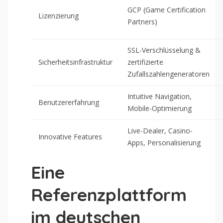
GCP (Game Certification
Lizenzierung
Partners)
SSL-Verschlüsselung &
Sicherheitsinfrastruktur
zertifizierte
Zufallszahlengeneratoren
Intuitive Navigation,
Benutzererfahrung
Mobile-Optimierung
Live-Dealer, Casino-
Innovative Features
Apps, Personalisierung
Eine
Referenzplattform
im deutschen