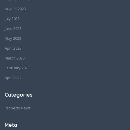
August 2023
July 2023
June 2023
May 2023
April 2023
March 2023
February 2023
April 2022
Categories
Property News
Meta