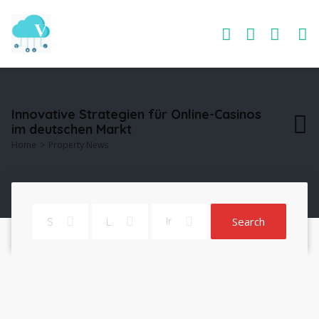
Innovative Strategien für Online-Casinos
im deutschen Markt
Home
Property News
Search