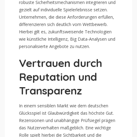
robuste Sicherheitsmechanismen integrieren und
gezielt auf individuelle Spielerlebnisse setzen.
Unternehmen, die diese Anforderungen erfüllen,
differenzieren sich deutlich vom Wettbewerb.
Hierbei gilt es, zukunftsweisende Technologien
wie künstliche Intelligenz, Big Data-Analysen und
personalisierte Angebote zu nutzen.
Vertrauen durch
Reputation und
Transparenz
In einem sensiblen Markt wie dem deutschen
Glücksspiel ist Glaubwürdigkeit das höchste Gut.
Rezensionen und unabhängige Prüfsiegel prägen
das Nutzerverhalten maßgeblich. Eine wichtige
Rolle spielt hierbei die Sichtbarkeit und die