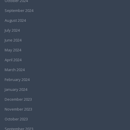
October 2024
September 2024
August 2024
July 2024
June 2024
May 2024
April 2024
March 2024
February 2024
January 2024
December 2023
November 2023
October 2023
September 2023