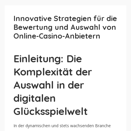
Innovative Strategien für die
Bewertung und Auswahl von
Online-Casino-Anbietern
Einleitung: Die
Komplexität der
Auswahl in der
digitalen
Glücksspielwelt
In der dynamischen und stets wachsenden Branche