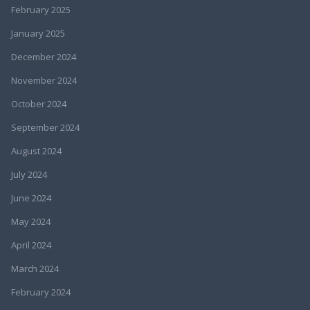
February 2025
January 2025
December 2024
November 2024
October 2024
September 2024
August 2024
July 2024
June 2024
May 2024
April 2024
March 2024
February 2024