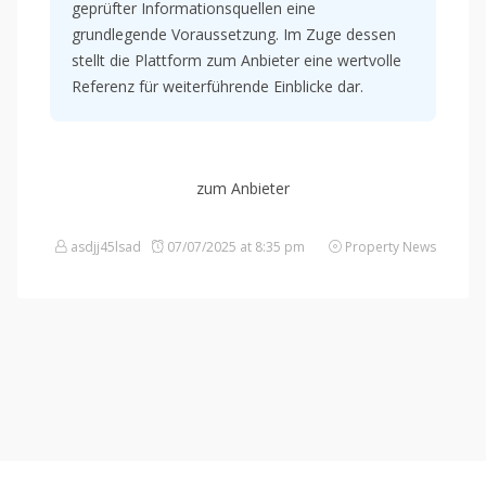
geprüfter Informationsquellen eine
grundlegende Voraussetzung. Im Zuge dessen
stellt die Plattform zum Anbieter eine wertvolle
Referenz für weiterführende Einblicke dar.
zum Anbieter
asdjj45lsad
07/07/2025 at 8:35 pm
Property News