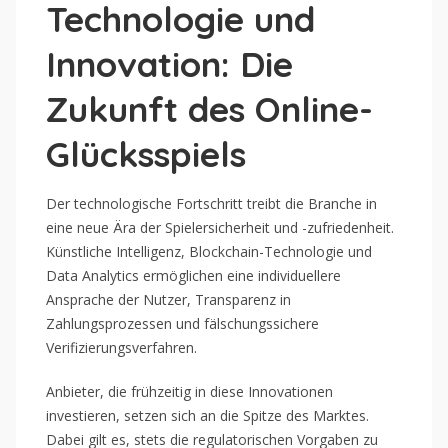
Technologie und
Innovation: Die
Zukunft des Online-
Glücksspiels
Der technologische Fortschritt treibt die Branche in
eine neue Ära der Spielersicherheit und -zufriedenheit.
Künstliche Intelligenz, Blockchain-Technologie und
Data Analytics ermöglichen eine individuellere
Ansprache der Nutzer, Transparenz in
Zahlungsprozessen und fälschungssichere
Verifizierungsverfahren.
Anbieter, die frühzeitig in diese Innovationen
investieren, setzen sich an die Spitze des Marktes.
Dabei gilt es, stets die regulatorischen Vorgaben zu