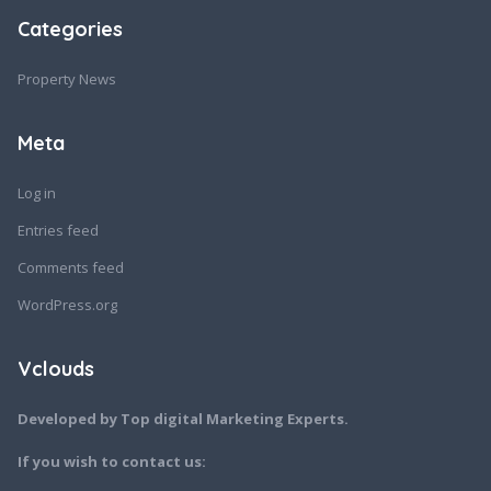
Categories
Property News
Meta
Log in
Entries feed
Comments feed
WordPress.org
Vclouds
Developed by Top digital Marketing Experts.
If you wish to contact us: