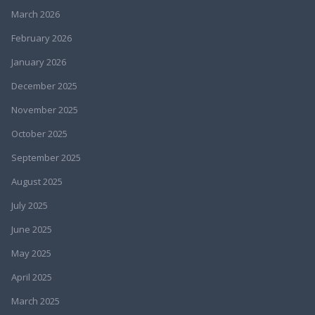
March 2026
February 2026
January 2026
December 2025
November 2025
October 2025
September 2025
August 2025
July 2025
June 2025
May 2025
April 2025
March 2025