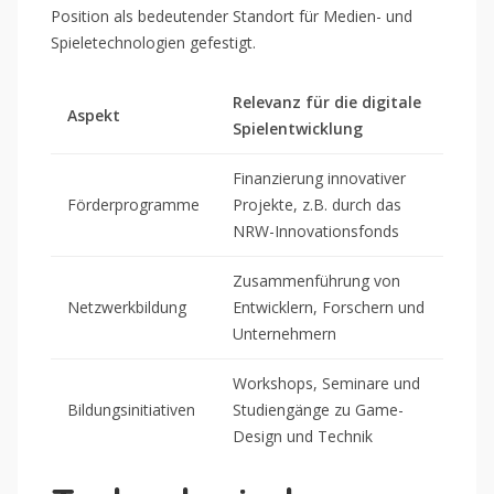
Position als bedeutender Standort für Medien- und
Spieletechnologien gefestigt.
Relevanz für die digitale
Aspekt
Spielentwicklung
Finanzierung innovativer
Förderprogramme
Projekte, z.B. durch das
NRW-Innovationsfonds
Zusammenführung von
Netzwerkbildung
Entwicklern, Forschern und
Unternehmern
Workshops, Seminare und
Bildungsinitiativen
Studiengänge zu Game-
Design und Technik