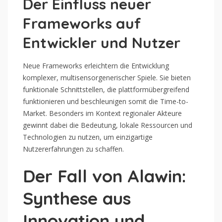
Der Einfluss neuer
Frameworks auf
Entwickler und Nutzer
Neue Frameworks erleichtern die Entwicklung
komplexer, multisensorgenerischer Spiele. Sie bieten
funktionale Schnittstellen, die plattformübergreifend
funktionieren und beschleunigen somit die Time-to-
Market. Besonders im Kontext regionaler Akteure
gewinnt dabei die Bedeutung, lokale Ressourcen und
Technologien zu nutzen, um einzigartige
Nutzererfahrungen zu schaffen.
Der Fall von Alawin:
Synthese aus
Innovation und