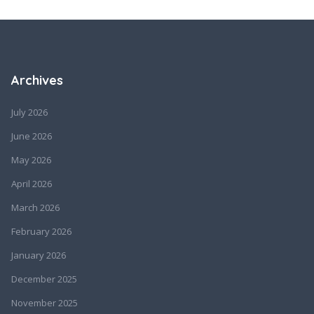
Archives
July 2026
June 2026
May 2026
April 2026
March 2026
February 2026
January 2026
December 2025
November 2025