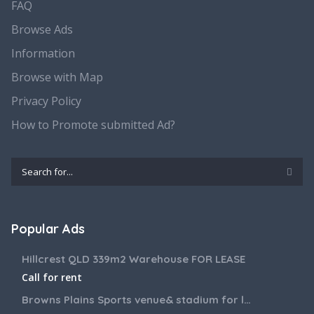
FAQ
Browse Ads
Information
Browse with Map
Privacy Policy
How to Promote submitted Ad?
Popular Ads
Hillcrest QLD 339m2 Warehouse FOR LEASE
Call for rent
Browns Plains Sports venue& stadium for lease 2187m2