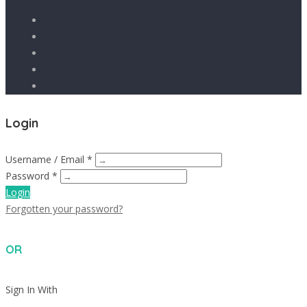
Login
Username / Email *
Password *
Login
Forgotten your password?
OR
Sign In With