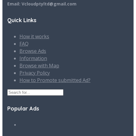
Email: Vcloudptyltd@gmail.com
Quick Links
How it works
FAQ
Browse Ads
Information
Browse with Map
Privacy Policy
How to Promote submitted Ad?
Popular Ads