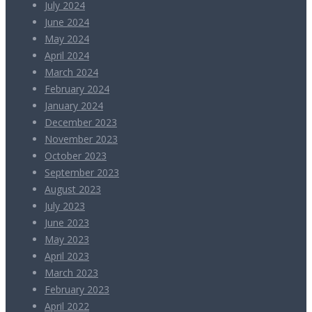
July 2024
June 2024
May 2024
April 2024
March 2024
February 2024
January 2024
December 2023
November 2023
October 2023
September 2023
August 2023
July 2023
June 2023
May 2023
April 2023
March 2023
February 2023
April 2022