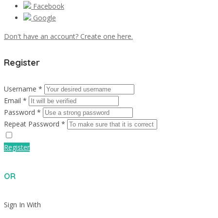
Facebook
Google
Don't have an account? Create one here.
Register
Username *
Email *
Password *
Repeat Password *
Register
OR
Sign In With