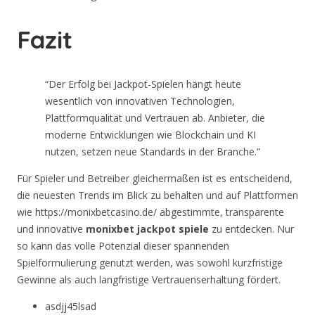
Fazit
“Der Erfolg bei Jackpot-Spielen hängt heute
wesentlich von innovativen Technologien,
Plattformqualität und Vertrauen ab. Anbieter, die
moderne Entwicklungen wie Blockchain und KI
nutzen, setzen neue Standards in der Branche.”
Für Spieler und Betreiber gleichermaßen ist es entscheidend,
die neuesten Trends im Blick zu behalten und auf Plattformen
wie https://monixbetcasino.de/ abgestimmte, transparente
und innovative
monixbet jackpot spiele
zu entdecken. Nur
so kann das volle Potenzial dieser spannenden
Spielformulierung genutzt werden, was sowohl kurzfristige
Gewinne als auch langfristige Vertrauenserhaltung fördert.
asdjj45lsad