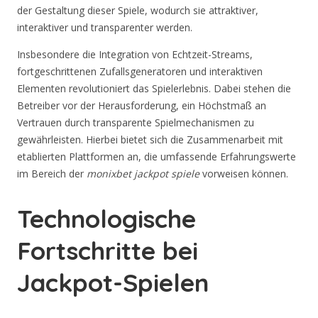
der Gestaltung dieser Spiele, wodurch sie attraktiver,
interaktiver und transparenter werden.
Insbesondere die Integration von Echtzeit-Streams,
fortgeschrittenen Zufallsgeneratoren und interaktiven
Elementen revolutioniert das Spielerlebnis. Dabei stehen die
Betreiber vor der Herausforderung, ein Höchstmaß an
Vertrauen durch transparente Spielmechanismen zu
gewährleisten. Hierbei bietet sich die Zusammenarbeit mit
etablierten Plattformen an, die umfassende Erfahrungswerte
im Bereich der
monixbet jackpot spiele
vorweisen können.
Technologische
Fortschritte bei
Jackpot-Spielen