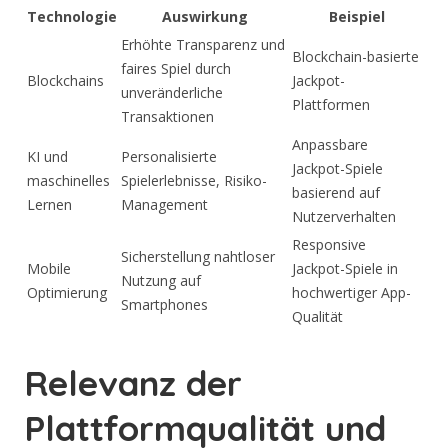
Technologie
Auswirkung
Beispiel
Erhöhte Transparenz und
Blockchain-basierte
faires Spiel durch
Blockchains
Jackpot-
unveränderliche
Plattformen
Transaktionen
Anpassbare
KI und
Personalisierte
Jackpot-Spiele
maschinelles
Spielerlebnisse, Risiko-
basierend auf
Lernen
Management
Nutzerverhalten
Responsive
Sicherstellung nahtloser
Mobile
Jackpot-Spiele in
Nutzung auf
Optimierung
hochwertiger App-
Smartphones
Qualität
Relevanz der
Plattformqualität und