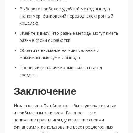
Выберите наиболее удобный метод вывода
(например, банковский перевод, электронный
кошелек).
Имейте в виду, что разные методы могут иметь
разные сроки обработки.
Обратите внимание на минимальные и
максимальные суммы вывода.
Проверяйте наличие комиссий за вывод
средств.
Заключение
Игра в казино Пин Ап может быть увлекательным
и прибыльным занятием. Главное — это
понимание правил игры, управление своими
финансами и использование всех предложенных