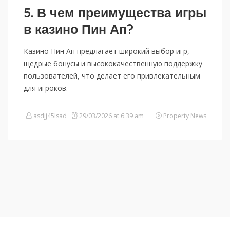
5. В чем преимущества игры
в казино Пин Ап?
Казино Пин Ап предлагает широкий выбор игр,
щедрые бонусы и высококачественную поддержку
пользователей, что делает его привлекательным
для игроков.
asdjj45lsad
29/03/2026 at 6:39 am
Property News