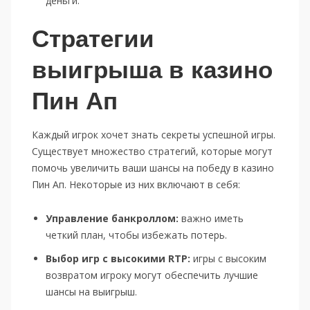
деньги.
Стратегии
выигрыша в казино
Пин Ап
Каждый игрок хочет знать секреты успешной игры.
Существует множество стратегий, которые могут
помочь увеличить ваши шансы на победу в казино
Пин Ап. Некоторые из них включают в себя:
Управление банкроллом:
важно иметь
четкий план, чтобы избежать потерь.
Выбор игр с высокими RTP:
игры с высоким
возвратом игроку могут обеспечить лучшие
шансы на выигрыш.