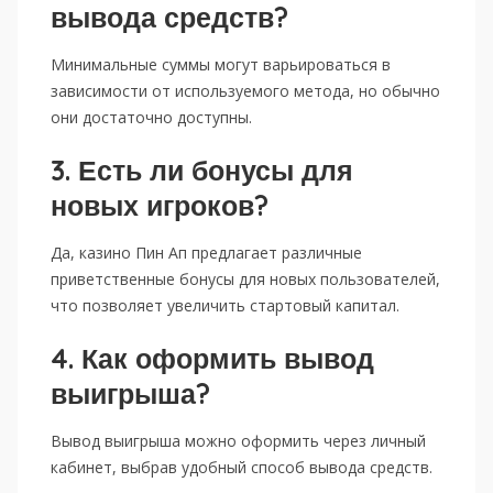
вывода средств?
Минимальные суммы могут варьироваться в
зависимости от используемого метода, но обычно
они достаточно доступны.
3. Есть ли бонусы для
новых игроков?
Да, казино Пин Ап предлагает различные
приветственные бонусы для новых пользователей,
что позволяет увеличить стартовый капитал.
4. Как оформить вывод
выигрыша?
Вывод выигрыша можно оформить через личный
кабинет, выбрав удобный способ вывода средств.