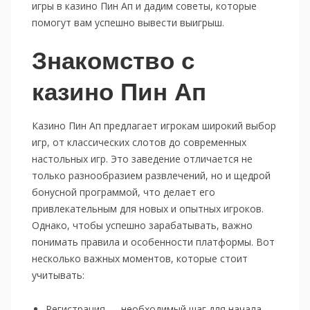
игры в казино Пин Ап и дадим советы, которые
помогут вам успешно вывести выигрыш.
Знакомство с
казино Пин Ап
Казино Пин Ап предлагает игрокам широкий выбор
игр, от классических слотов до современных
настольных игр. Это заведение отличается не
только разнообразием развлечений, но и щедрой
бонусной программой, что делает его
привлекательным для новых и опытных игроков.
Однако, чтобы успешно зарабатывать, важно
понимать правила и особенности платформы. Вот
несколько важных моментов, которые стоит
учитывать:
Регистрация — необходимый шаг для начала