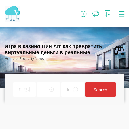
Игра в казино Пин Ап: как превратить
виртуальные деньги в реальные
Home
Property News
Search