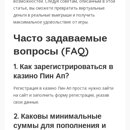
возможностей. Следуя советам, описанным в этой
статье, вы сможете превратить виртуальные
деньги в реальные выигрыши и получить
максимальное удовольствие от игры.
Часто задаваемые
вопросы (FAQ)
1. Как зарегистрироваться в
казино Пин Ап?
Регистрация в казино Пин Ап проста: нужно зайти
на сайт и заполнить форму регистрации, указав
свои данные.
2. Каковы минимальные
суммы для пополнения и