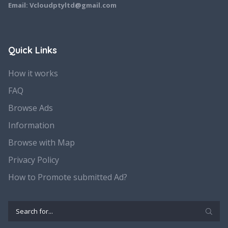
Email: Vcloudptyltd@gmail.com
Quick Links
How it works
FAQ
Browse Ads
Information
Browse with Map
Privacy Policy
How to Promote submitted Ad?