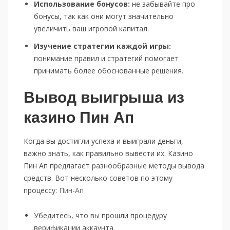
Использование бонусов:
не забывайте про
бонусы, так как они могут значительно
увеличить ваш игровой капитал.
Изучение стратегии каждой игры:
понимание правил и стратегий помогает
принимать более обоснованные решения.
Вывод выигрыша из
казино Пин Ап
Когда вы достигли успеха и выиграли деньги,
важно знать, как правильно вывести их. Казино
Пин Ап предлагает разнообразные методы вывода
средств. Вот несколько советов по этому
процессу:
Пин-Ап
Убедитесь, что вы прошли процедуру
верификации аккаунта.