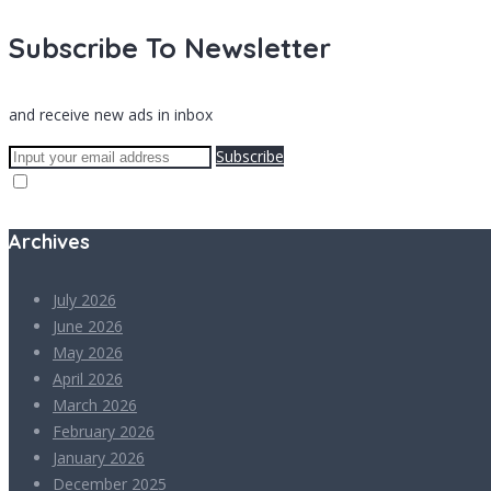
Subscribe To Newsletter
and receive new ads in inbox
Subscribe
Archives
July 2026
June 2026
May 2026
April 2026
March 2026
February 2026
January 2026
December 2025