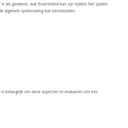
 als gewenst, wat frustrerend kan zijn tijdens het spelen.
de algehele spelervaring kan beïnvloeden.
t is belangrijk om deze aspecten te evalueren om een