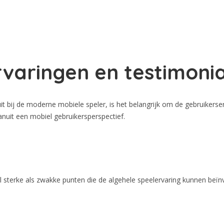
rvaringen en testimonia
it bij de moderne mobiele speler, is het belangrijk om de gebruikerse
nuit een mobiel gebruikersperspectief.
el sterke als zwakke punten die de algehele speelervaring kunnen beïn