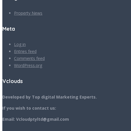
Property News
Meta
Log in
Entries feed
Comments feed
WordPress.org
Vclouds
Developed by Top digital Marketing Experts.
If you wish to contact us:
Email: Vcloudptyltd@gmail.com