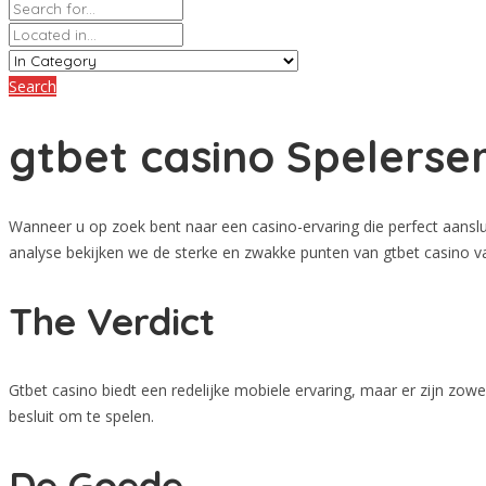
Search
gtbet casino Spelerse
Wanneer u op zoek bent naar een casino-ervaring die perfect aanslu
analyse bekijken we de sterke en zwakke punten van gtbet casino va
The Verdict
Gtbet casino biedt een redelijke mobiele ervaring, maar er zijn zow
besluit om te spelen.
De Goede