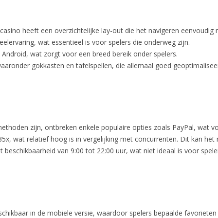
asino heeft een overzichtelijke lay-out die het navigeren eenvoudig 
elervaring, wat essentieel is voor spelers die onderweg zijn.
 Android, wat zorgt voor een breed bereik onder spelers.
waaronder gokkasten en tafelspellen, die allemaal goed geoptimalisee
ethoden zijn, ontbreken enkele populaire opties zoals PayPal, wat v
5x, wat relatief hoog is in vergelijking met concurrenten. Dit kan he
t beschikbaarheid van 9:00 tot 22:00 uur, wat niet ideaal is voor spel
schikbaar in de mobiele versie, waardoor spelers bepaalde favoriete