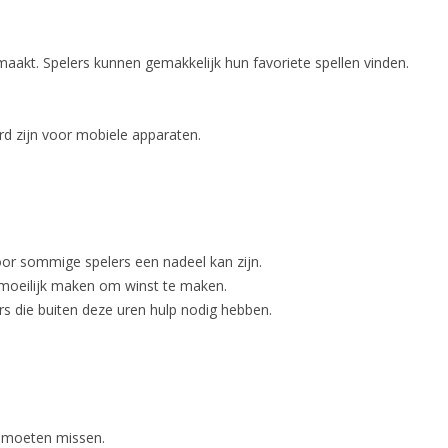
maakt. Spelers kunnen gemakkelijk hun favoriete spellen vinden.
rd zijn voor mobiele apparaten.
oor sommige spelers een nadeel kan zijn.
t moeilijk maken om winst te maken.
ers die buiten deze uren hulp nodig hebben.
n moeten missen.