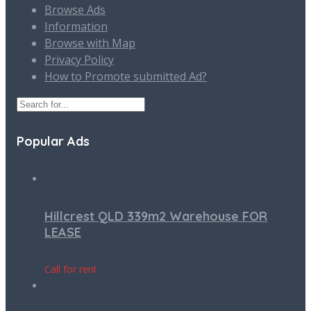
Browse Ads
Information
Browse with Map
Privacy Policy
How to Promote submitted Ad?
Popular Ads
Hillcrest QLD 339m2 Warehouse FOR
LEASE
Call for rent