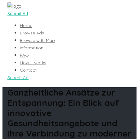
Submit Ad
Home
Browse Ads
Browse with Map
Information
FAQ
How it works
Contact
Submit Ad
Ganzheitliche Ansätze zur
Entspannung: Ein Blick auf
innovative
Gesundheitsangebote und
ihre Verbindung zu moderner