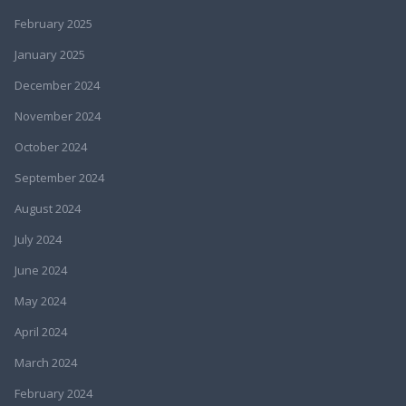
February 2025
January 2025
December 2024
November 2024
October 2024
September 2024
August 2024
July 2024
June 2024
May 2024
April 2024
March 2024
February 2024