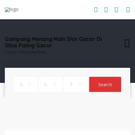
Gampang Menang Main Slot Gacor Di
Situs Paling Gacor
Home
Property News
Search