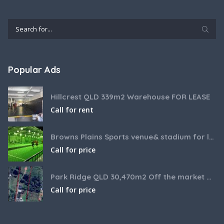
Popular Ads
Hillcrest QLD 339m2 Warehouse FOR LEASE
Call for rent
Browns Plains Sports venue& stadium for lease 2187m2
Call for price
Park Ridge QLD 30,470m2 Off the market House and Commercial Land for sale
Call for price