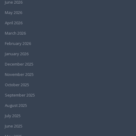
June 2026
May 2026
April 2026
March 2026
February 2026
January 2026
December 2025
November 2025
October 2025
September 2025
August 2025
July 2025
June 2025