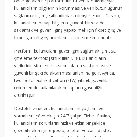
önceliğe alan bir platformdur. Güvenlik önlemleriyle
kullanıcıların bilgilerinin korunması ve veri bütünlüğünün
sağlanması için çeşitli adımlar atılmıştır. Fixbet Casino,
kullanıcıların hesap bilgilerini güvenli bir şekilde
saklamak ve güvenli giriş yapabilmek için fixbet giriş ve
fixbet güncel giriş adımlarını takip etmeleri önerilir.
Platform, kullanıcıların güvenliğini sağlamak için SSL
şifreleme teknolojisini kullanır. Bu, kullanıcıların
verilerinin şifrelenerek sunucularda saklanması ve
güvenli bir şekilde aktarılması anlamına gelir. Ayrıca,
two-factor authentication (2FA) gibi ek güvenlik
önlemleri de kullanılarak hesapların güvenliğini
artırılmıştır.
Destek hizmetleri, kullanıcıların ihtiyaçlarını ve
sorunlarını çözmek için 24/7 çalışır. Fixbet Casino,
kullanıcıların sorunlarını hızlı ve etkin bir şekilde
çözebilmeleri için e-posta, telefon ve canlı destek