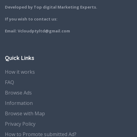
Developed by Top digital Marketing Experts.
If you wish to contact us:
Email: Vcloudptyltd@gmail.com
Quick Links
How it works
FAQ
Browse Ads
Information
Browse with Map
Privacy Policy
How to Promote submitted Ad?