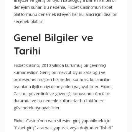
arayüze ve geniş bir oyun kataloğuyla bilinen kaliteli bir
deneyim sunar. Bu nedenle, Fixbet Casino’nun fixbet
platformunu denemek isteyen her kullanıcı için ideal bir
seçenek olabilir.
Genel Bilgiler ve
Tarihi
Fixbet Casino, 2010 yılında kurulmuş bir çevrimiçi
kumar evlidir. Geniş bir mevcut oyun kataloğu ve
profesyonel müşteri hizmetleri sunarak, kullanıcılar
oyunlarla ilgili en iyi deneyimleri yaşayabilirler. Fixbet
Casino, güvenilirlik ve güvenliği konusunda öncü bir
durumda ve bu nedenle kullanıcılar bu faktörlere
güvenerek oynayabilirler.
Fixbet Casino’nun web sitesine giriş yapabilmek için
“fixbet giriş” araması yaparak veya doğrudan “fixbet”