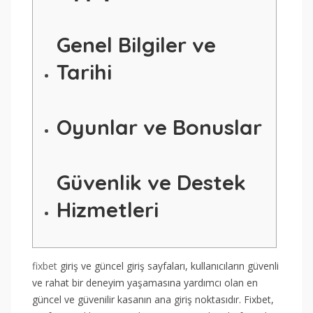
Genel Bilgiler ve
Tarihi
Oyunlar ve Bonuslar
Güvenlik ve Destek
Hizmetleri
fixbet
giriş ve güncel giriş sayfaları, kullanıcıların güvenli
ve rahat bir deneyim yaşamasına yardımcı olan en
güncel ve güvenilir kasanın ana giriş noktasıdır. Fixbet,