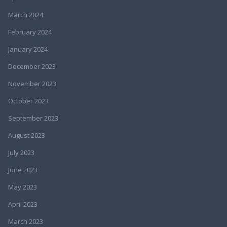
March 2024
February 2024
January 2024
December 2023
November 2023
October 2023
September 2023
August 2023
July 2023
June 2023
May 2023
April 2023
March 2023