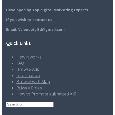
Developed by Top digital Marketing Experts.
If you wish to contact us:
Email: Vcloudptyltd@gmail.com
Quick Links
How it works
FAQ
Browse Ads
Information
Browse with Map
Privacy Policy
How to Promote submitted Ad?