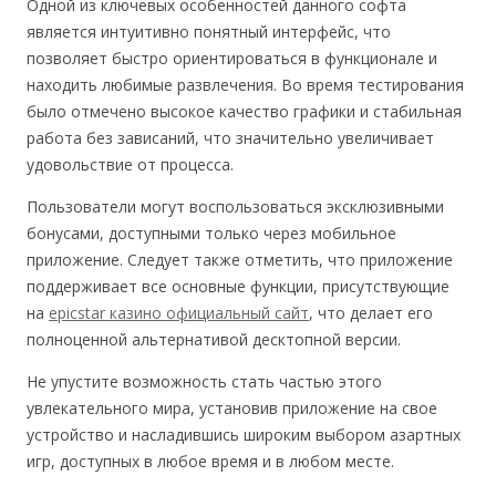
Одной из ключевых особенностей данного софта
является интуитивно понятный интерфейс, что
позволяет быстро ориентироваться в функционале и
находить любимые развлечения. Во время тестирования
было отмечено высокое качество графики и стабильная
работа без зависаний, что значительно увеличивает
удовольствие от процесса.
Пользователи могут воспользоваться эксклюзивными
бонусами, доступными только через мобильное
приложение. Следует также отметить, что приложение
поддерживает все основные функции, присутствующие
на
epicstar казино официальный сайт
, что делает его
полноценной альтернативой десктопной версии.
Не упустите возможность стать частью этого
увлекательного мира, установив приложение на свое
устройство и насладившись широким выбором азартных
игр, доступных в любое время и в любом месте.