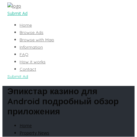
Submit Ad
Home
Browse Ads
Browse with Map
Information
FAQ
How it works
Contact
Submit Ad
Эпикстар казино для
Android подробный обзор
приложения
Home
Property News