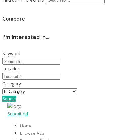
Compare
I'm interested in...
Keyword
Location
Category
Search
Submit Ad
Home
Browse Ads