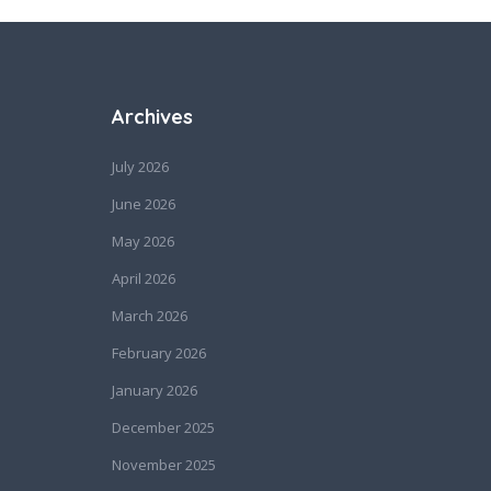
Archives
July 2026
June 2026
May 2026
April 2026
March 2026
February 2026
January 2026
December 2025
November 2025