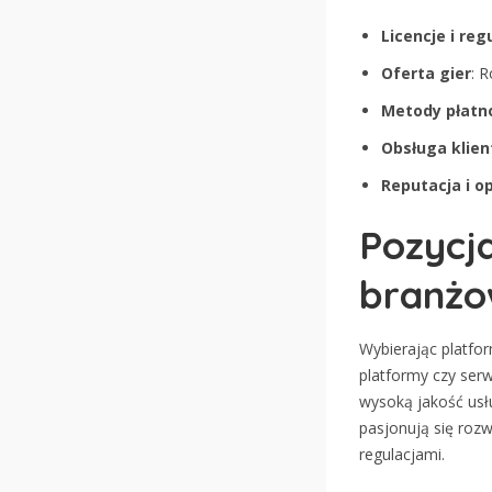
Licencje i reg
Oferta gier
: 
Metody płatn
Obsługa klien
Reputacja i o
Pozycja
branżo
Wybierając platfor
platformy czy serw
wysoką jakość usł
pasjonują się roz
regulacjami.