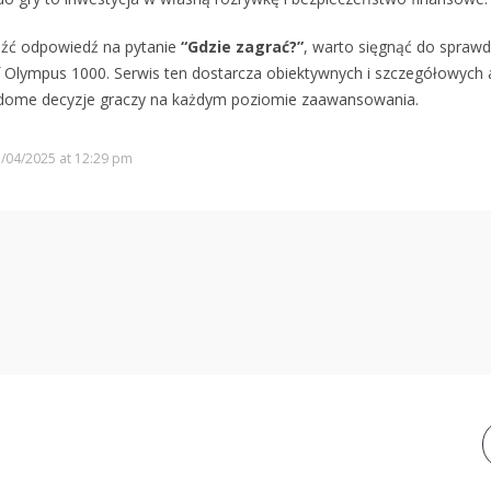
eźć odpowiedź na pytanie
“Gdzie zagrać?”
, warto sięgnąć do spraw
f Olympus 1000. Serwis ten dostarcza obiektywnych i szczegółowych a
ome decyzje graczy na każdym poziomie zaawansowania.
/04/2025 at 12:29 pm