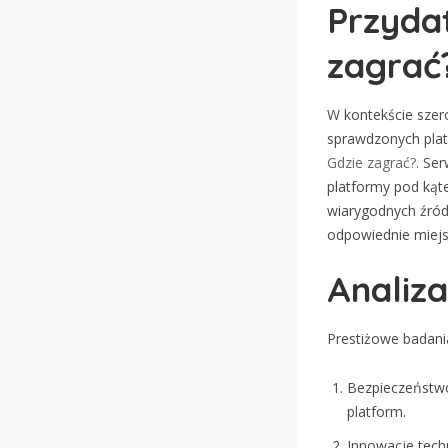
Przydat
zagrać
W kontekście szero
sprawdzonych platf
Gdzie zagrać?
. Se
platformy pod kąte
wiarygodnych źród
odpowiednie miejs
Analiz
Prestiżowe badania
Bezpieczeństwo
platform.
Innowacje tech