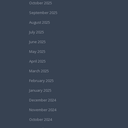
October 2025
September 2025
August 2025
July 2025
June 2025
May 2025
April 2025
March 2025
February 2025
January 2025
December 2024
November 2024
October 2024