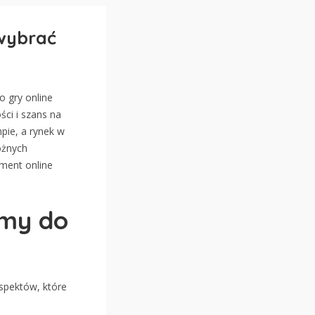
 wybrać
 gry online
ści i szans na
pie, a rynek w
różnych
ment online
rmy do
spektów, które