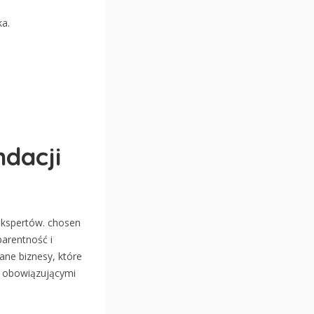
ka.
ndacji
 ekspertów. chosen
parentność i
ane biznesy, które
z obowiązującymi