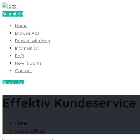
Submit Ad
Home
Browse Ads
Browse with Map
Information
FAQ
How it works
Contact
Submit Ad
Effektiv Kundeservice 
Home
Property News