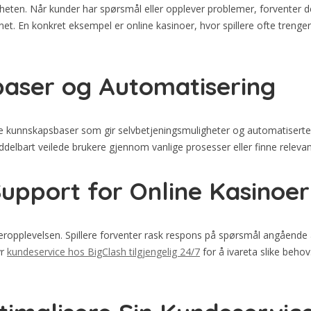
gheten. Når kunder har spørsmål eller opplever problemer, forventer de
døgnet. En konkret eksempel er online kasinoer, hvor spillere ofte tren
baser og Automatisering
kunnskapsbaser som gir selvbetjeningsmuligheter og automatiserte sv
delbart veilede brukere gjennom vanlige prosesser eller finne relevan
upport for Online Kasinoer
eropplevelsen. Spillere forventer rask respons på spørsmål angående an
yr
kundeservice hos BigClash tilgjengelig 24/7
for å ivareta slike behov.