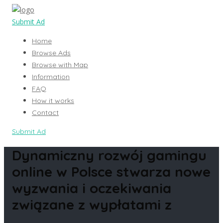
Submit Ad
Home
Browse Ads
Browse with Map
Information
FAQ
How it works
Contact
Submit Ad
Dynamiczny rozwój gamingu
online w Polsce stwarza nowe
wyzwania i oczekiwania
związane z wypłatami z