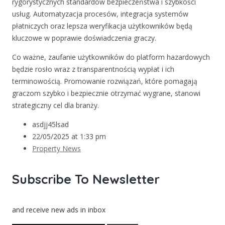
rygorystycznych standardów bezpieczeństwa i szybkości
usług. Automatyzacja procesów, integracja systemów
płatniczych oraz lepsza weryfikacja użytkowników będą
kluczowe w poprawie doświadczenia graczy.
Co ważne, zaufanie użytkowników do platform hazardowych
będzie rosło wraz z transparentnością wypłat i ich
terminowością. Promowanie rozwiązań, które pomagają
graczom szybko i bezpiecznie otrzymać wygrane, stanowi
strategiczny cel dla branży.
asdjj45lsad
22/05/2025 at 1:33 pm
Property News
Subscribe To Newsletter
and receive new ads in inbox