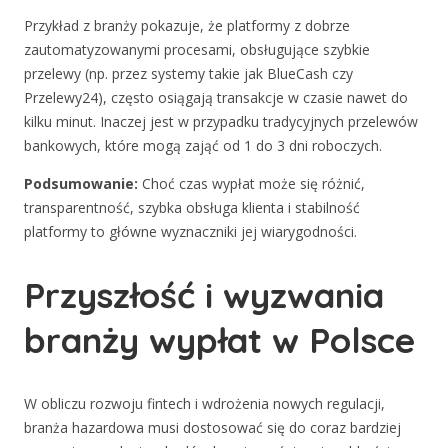
Przykład z branży pokazuje, że platformy z dobrze
zautomatyzowanymi procesami, obsługujące szybkie
przelewy (np. przez systemy takie jak BlueCash czy
Przelewy24), często osiągają transakcje w czasie nawet do
kilku minut. Inaczej jest w przypadku tradycyjnych przelewów
bankowych, które mogą zająć od 1 do 3 dni roboczych.
Podsumowanie:
Choć czas wypłat może się różnić,
transparentność, szybka obsługa klienta i stabilność
platformy to główne wyznaczniki jej wiarygodności.
Przyszłość i wyzwania
branży wypłat w Polsce
W obliczu rozwoju fintech i wdrożenia nowych regulacji,
branża hazardowa musi dostosować się do coraz bardziej