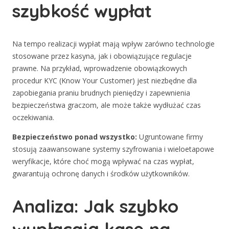
szybkość wypłat
Na tempo realizacji wypłat mają wpływ zarówno technologie
stosowane przez kasyna, jak i obowiązujące regulacje
prawne. Na przykład, wprowadzenie obowiązkowych
procedur KYC (Know Your Customer) jest niezbędne dla
zapobiegania praniu brudnych pieniędzy i zapewnienia
bezpieczeństwa graczom, ale może także wydłużać czas
oczekiwania.
Bezpieczeństwo ponad wszystko:
Ugruntowane firmy
stosują zaawansowane systemy szyfrowania i wieloetapowe
weryfikacje, które choć mogą wpływać na czas wypłat,
gwarantują ochronę danych i środków użytkowników.
Analiza: Jak szybko
wypłacają kasę na