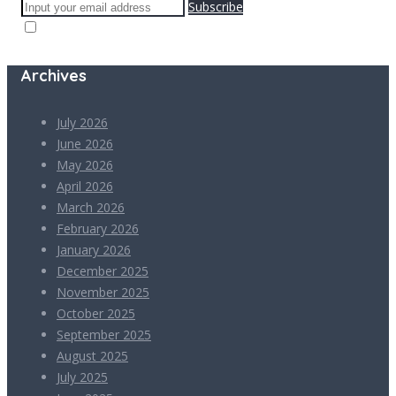
Subscribe
Archives
July 2026
June 2026
May 2026
April 2026
March 2026
February 2026
January 2026
December 2025
November 2025
October 2025
September 2025
August 2025
July 2025