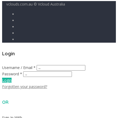
vclouds.com.au © Vcloud Australia
Login
Username / Email *
Password *
Login
Forgotten your password?
OR
Sign In With