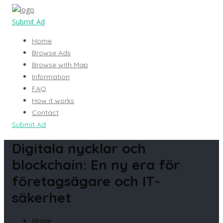
Submit Ad
Home
Browse Ads
Browse with Map
Information
FAQ
How it works
Contact
Submit Ad
Digitala nycklar och
blockchain: En ny era för
företagsägare och IT-
säkerhet
Home