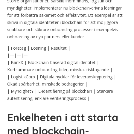
Större organisationer, särskilt inom finans, logistik och
myndigheter, implementerar nu blockchain-drivna lösningar
för att förbättra säkerhet och effektivitet. Ett exempel är att
skriva in digitala identiteter i blockchain för att möjliggöra
snabbare och säkrare onboarding-processer i exempelvis
onboarding av nya partners eller kunder.
| Företag | Lösning | Resultat |
|—|—|—|
| BankX | Blockchain-baserad digital identitet |
Kortsammare onboarding-tider, minskat risktagande |
| LogistikCorp | Digitala nycklar för leveranskryptering |
Ökad spårbarhet, minskade bedrägerier |
| MyndighetY | E-identifiering på blockchain | Starkare
autentisering, enklare verifieringsprocess |
Enkelheten i att starta
med blockchain-