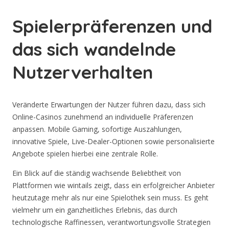
Spielerpräferenzen und
das sich wandelnde
Nutzerverhalten
Veränderte Erwartungen der Nutzer führen dazu, dass sich
Online-Casinos zunehmend an individuelle Präferenzen
anpassen. Mobile Gaming, sofortige Auszahlungen,
innovative Spiele, Live-Dealer-Optionen sowie personalisierte
Angebote spielen hierbei eine zentrale Rolle.
Ein Blick auf die ständig wachsende Beliebtheit von
Plattformen wie wintails zeigt, dass ein erfolgreicher Anbieter
heutzutage mehr als nur eine Spielothek sein muss. Es geht
vielmehr um ein ganzheitliches Erlebnis, das durch
technologische Raffinessen, verantwortungsvolle Strategien