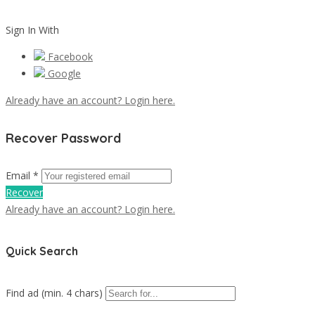
Sign In With
Facebook
Google
Already have an account? Login here.
Recover Password
Email *
Recover
Already have an account? Login here.
Quick Search
Find ad (min. 4 chars)