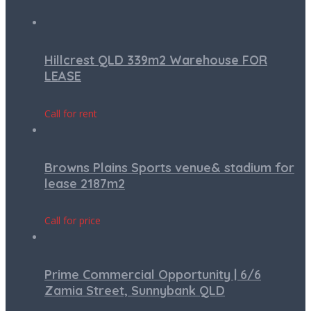
Hillcrest QLD 339m2 Warehouse FOR
LEASE
Call for rent
Browns Plains Sports venue& stadium for
lease 2187m2
Call for price
Prime Commercial Opportunity | 6/6
Zamia Street, Sunnybank QLD