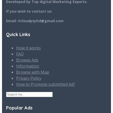
Developed by Top digital Marketing Experts.
If you wish to contact us:
Email: Vcloudptyltd@gmail.com
Quick Links
How it works
FAQ
Browse Ads
Information
Browse with Map
Privacy Policy
How to Promote submitted Ad?
Popular Ads