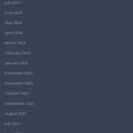
July 2024
June 2024
May 2024
April 2024
March 2024
February 2024
January 2024
December 2023
November 2023
October 2023
September 2023
August 2023
July 2023