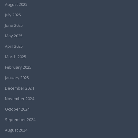
August 2025
July 2025
June 2025
May 2025
April 2025
March 2025
February 2025
January 2025
December 2024
November 2024
October 2024
September 2024
August 2024