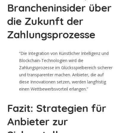
Brancheninsider über
die Zukunft der
Zahlungsprozesse
“Die Integration von Künstlicher Intelligenz und
Blockchain-Technologien wird die
Zahlungsprozesse im Glücksspielbereich sicherer
und transparenter machen. Anbieter, die auf
diese Innovationen setzen, werden langfristig
einen Wettbewerbsvorteil erlangen.”
Fazit: Strategien für
Anbieter zur