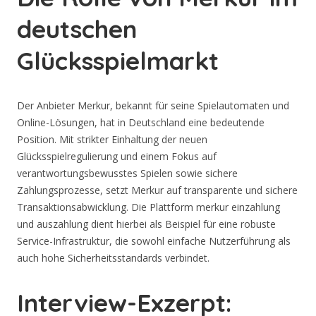
deutschen
Glücksspielmarkt
Der Anbieter Merkur, bekannt für seine Spielautomaten und
Online-Lösungen, hat in Deutschland eine bedeutende
Position. Mit strikter Einhaltung der neuen
Glücksspielregulierung und einem Fokus auf
verantwortungsbewusstes Spielen sowie sichere
Zahlungsprozesse, setzt Merkur auf transparente und sichere
Transaktionsabwicklung. Die Plattform merkur einzahlung
und auszahlung dient hierbei als Beispiel für eine robuste
Service-Infrastruktur, die sowohl einfache Nutzerführung als
auch hohe Sicherheitsstandards verbindet.
Interview-Exzerpt: