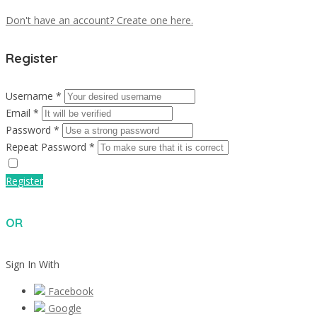
Don't have an account? Create one here.
Register
Username *
Email *
Password *
Repeat Password *
Register
OR
Sign In With
Facebook
Google