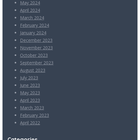
May 2024
April 2024
March 2024
February 2024
January 2024
December 2023
November 2023
October 2023
September 2023
August 2023
July 2023
June 2023
May 2023
April 2023
March 2023
February 2023
April 2022
Categories