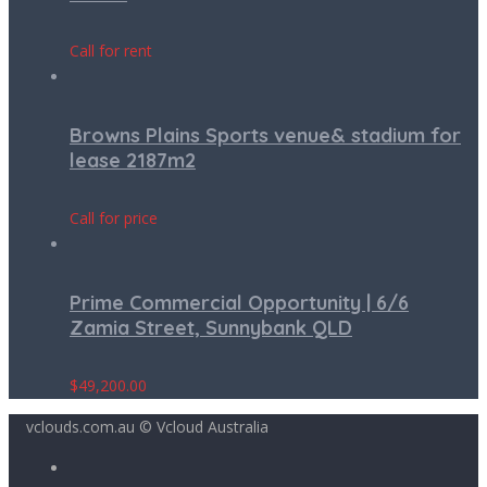
Call for rent
Browns Plains Sports venue& stadium for
lease 2187m2
Call for price
Prime Commercial Opportunity | 6/6
Zamia Street, Sunnybank QLD
$
49,200.00
vclouds.com.au © Vcloud Australia