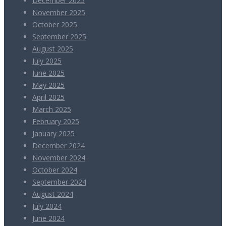
December 2025
November 2025
October 2025
September 2025
August 2025
July 2025
June 2025
May 2025
April 2025
March 2025
February 2025
January 2025
December 2024
November 2024
October 2024
September 2024
August 2024
July 2024
June 2024