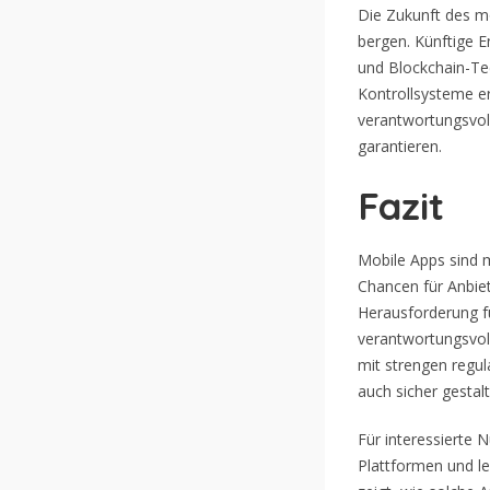
Die Zukunft des mo
bergen. Künftige En
und Blockchain-Tec
Kontrollsysteme er
verantwortungsvoll
garantieren.
Fazit
Mobile Apps sind m
Chancen für Anbiete
Herausforderung fü
verantwortungsvol
mit strengen regu
auch sicher gestal
Für interessierte N
Plattformen und l