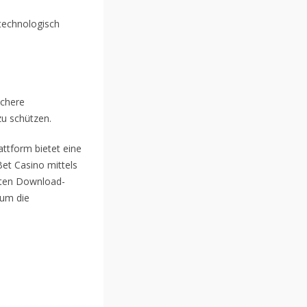
technologisch
ichere
zu schützen.
attform bietet eine
Bet Casino mittels
ekten Download-
rum die