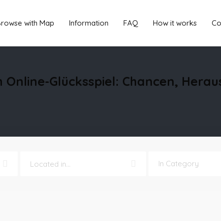
rowse with Map
Information
FAQ
How it works
Co
m Online-Glücksspiel: Chancen, Hera