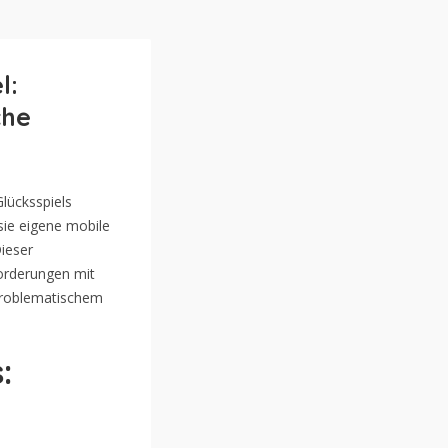
l:
che
lücksspiels
sie eigene mobile
Dieser
orderungen mit
 problematischem
: