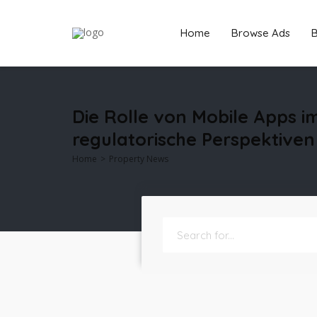
Home
Browse Ads
B
Die Rolle von Mobile Apps i
regulatorische Perspektiven
Home
Property News