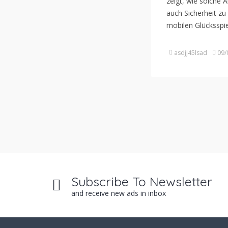
zeigt, wie solche
auch Sicherheit z
mobilen Glücksspie
asdjj45lsad
09/
Subscribe To Newsletter
and receive new ads in inbox