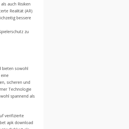
 als auch Risiken
terte Realität (AR)
ichzeitig bessere
pielerschutz zu
nd bieten sowohl
 eine
len, sicheren und
rner Technologie
owohl spannend als
f verifizierte
ybet apk download