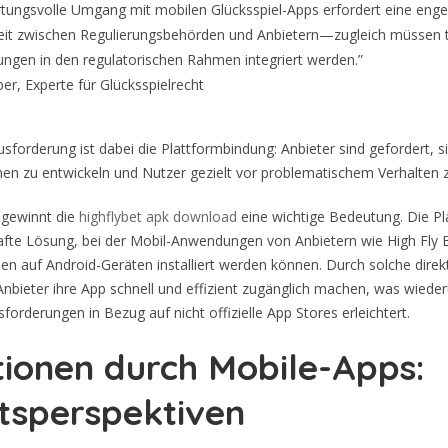
tungsvolle Umgang mit mobilen Glücksspiel-Apps erfordert eine enge
t zwischen Regulierungsbehörden und Anbietern—zugleich müssen 
ungen in den regulatorischen Rahmen integriert werden.”
er, Experte für Glücksspielrecht
usforderung ist dabei die Plattformbindung: Anbieter sind gefordert, s
en zu entwickeln und Nutzer gezielt vor problematischem Verhalten 
 gewinnt die
highflybet apk download
eine wichtige Bedeutung. Die Pl
elhafte Lösung, bei der Mobil-Anwendungen von Anbietern wie High Fly 
en auf Android-Geräten installiert werden können. Durch solche dir
nbieter ihre App schnell und effizient zugänglich machen, was wiede
forderungen in Bezug auf nicht offizielle App Stores erleichtert.
tionen durch Mobile-Apps:
tsperspektiven