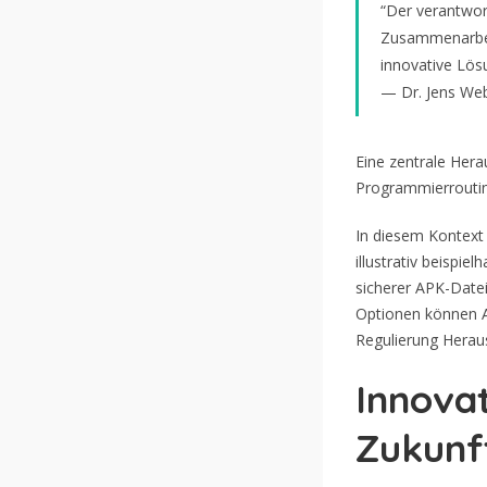
“Der verantwor
Zusammenarbei
innovative Lös
— Dr. Jens Web
Eine zentrale Hera
Programmierroutin
In diesem Kontext
illustrativ beispi
sicherer APK-Datei
Optionen können A
Regulierung Heraus
Innova
Zukunf