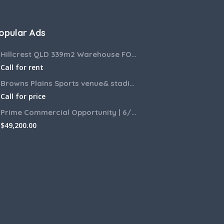
opular Ads
Hillcrest QLD 339m2 Warehouse FOR LEASE
Call for rent
Browns Plains Sports venue& stadium for lease 2187m2
Call for price
Prime Commercial Opportunity | 6/6 Zamia Street, Sunnybank QLD
$
49,200.00