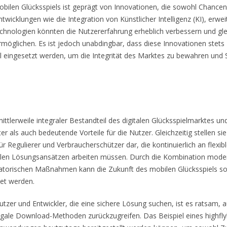
bilen Glücksspiels ist geprägt von Innovationen, die sowohl Chancen
twicklungen wie die Integration von Künstlicher Intelligenz (KI), erwei
hnologien könnten die Nutzererfahrung erheblich verbessern und gle
möglichen. Es ist jedoch unabdingbar, dass diese Innovationen stets
 eingesetzt werden, um die Integrität des Marktes zu bewahren und S
ittlerweile integraler Bestandteil des digitalen Glücksspielmarktes u
r als auch bedeutende Vorteile für die Nutzer. Gleichzeitig stellen sie
r Regulierer und Verbraucherschützer dar, die kontinuierlich an flexib
len Lösungsansätzen arbeiten müssen. Durch die Kombination mode
latorischen Maßnahmen kann die Zukunft des mobilen Glücksspiels s
tet werden.
utzer und Entwickler, die eine sichere Lösung suchen, ist es ratsam, au
egale Download-Methoden zurückzugreifen. Das Beispiel eines highfl