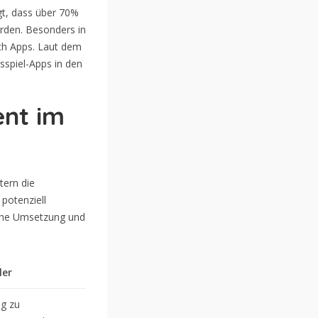
gt, dass über 70%
erden. Besonders in
ch Apps. Laut dem
spiel-Apps in den
ent im
tern die
 potenziell
ische Umsetzung und
ler
g zu