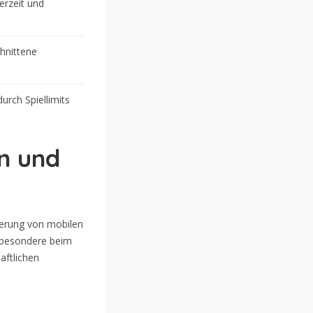
erzeit und
chnittene
durch Spiellimits
n und
ierung von mobilen
nsbesondere beim
aftlichen