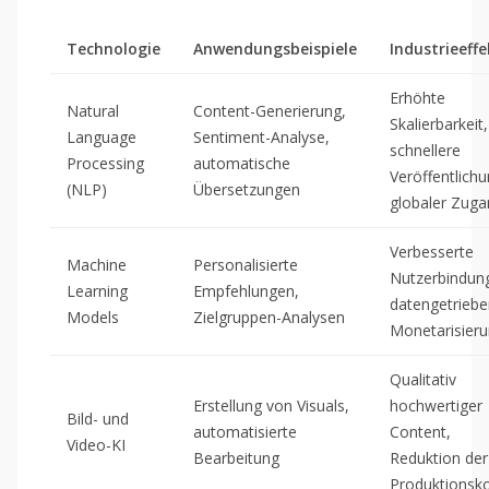
Technologie
Anwendungsbeispiele
Industrieeffe
Erhöhte
Natural
Content-Generierung,
Skalierbarkeit,
Language
Sentiment-Analyse,
schnellere
Processing
automatische
Veröffentlichu
(NLP)
Übersetzungen
globaler Zuga
Verbesserte
Machine
Personalisierte
Nutzerbindun
Learning
Empfehlungen,
datengetrieb
Models
Zielgruppen-Analysen
Monetarisier
Qualitativ
Erstellung von Visuals,
hochwertiger
Bild- und
automatisierte
Content,
Video-KI
Bearbeitung
Reduktion der
Produktionsk