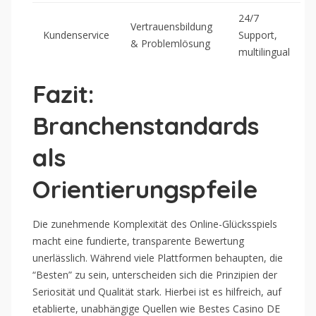
24/7
Vertrauensbildung
Kundenservice
Support,
& Problemlösung
multilingual
Fazit:
Branchenstandards
als
Orientierungspfeile
Die zunehmende Komplexität des Online-Glücksspiels
macht eine fundierte, transparente Bewertung
unerlässlich. Während viele Plattformen behaupten, die
“Besten” zu sein, unterscheiden sich die Prinzipien der
Seriosität und Qualität stark. Hierbei ist es hilfreich, auf
etablierte, unabhängige Quellen wie Bestes Casino DE