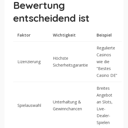
Bewertung
entscheidend ist
Faktor
Wichtigkeit
Beispiel
Regulierte
Casinos
Höchste
Lizenzierung
wie die
Sicherheitsgarantie
“Bestes
Casino DE”
Breites
Angebot
Unterhaltung &
an Slots,
Spielauswahl
Gewinnchancen
Live-
Dealer-
Spielen