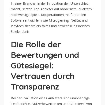
In einer Branche, in der Innovation den Unterschied
macht, setzen Top-Anbieter auf modernste, qualitativ
hochwertige Spiele. Kooperationen mit führenden
Softwareentwicklern wie Microgaming, NetEnt und
Playtech sichern ein faires und abwechslungsreiches
Spielerlebnis.
Die Rolle der
Bewertungen und
Gütesiegel:
Vertrauen durch
Transparenz
Bei der Evaluation eines Anbieters sind unabhängige
Testberichte, Nutzerbewertungen und Gütesiegel von