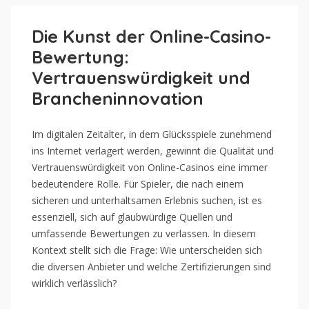
Die Kunst der Online-Casino-
Bewertung:
Vertrauenswürdigkeit und
Brancheninnovation
Im digitalen Zeitalter, in dem Glücksspiele zunehmend
ins Internet verlagert werden, gewinnt die Qualität und
Vertrauenswürdigkeit von Online-Casinos eine immer
bedeutendere Rolle. Für Spieler, die nach einem
sicheren und unterhaltsamen Erlebnis suchen, ist es
essenziell, sich auf glaubwürdige Quellen und
umfassende Bewertungen zu verlassen. In diesem
Kontext stellt sich die Frage: Wie unterscheiden sich
die diversen Anbieter und welche Zertifizierungen sind
wirklich verlässlich?