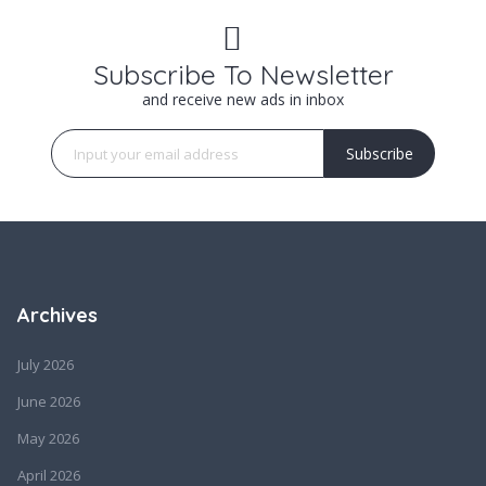
Subscribe To Newsletter
and receive new ads in inbox
Subscribe
Archives
July 2026
June 2026
May 2026
April 2026