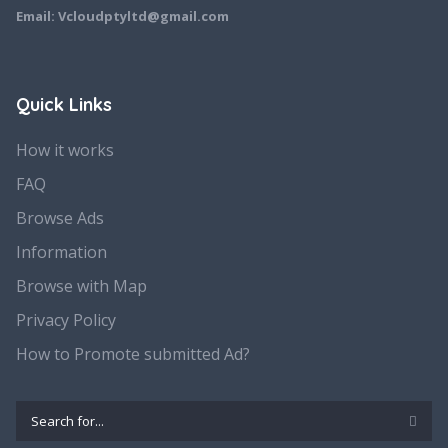
Email: Vcloudptyltd@gmail.com
Quick Links
How it works
FAQ
Browse Ads
Information
Browse with Map
Privacy Policy
How to Promote submitted Ad?