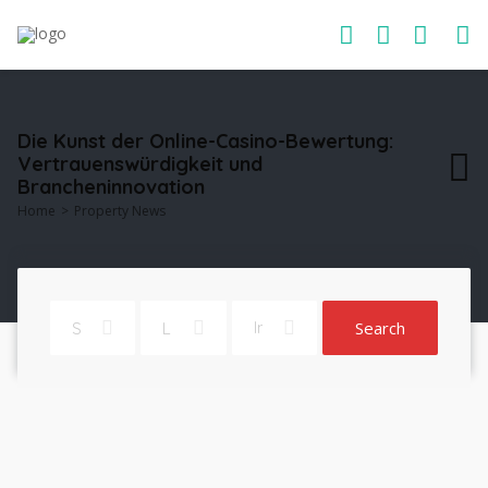
Die Kunst der Online-Casino-Bewertung:
Vertrauenswürdigkeit und
Brancheninnovation
Home
Property News
Search