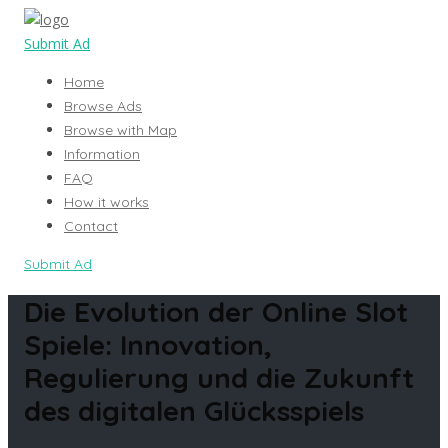
Submit Ad
Home
Browse Ads
Browse with Map
Information
FAQ
How it works
Contact
Submit Ad
Die Evolution der Online Slot
Spiele: Innovation,
Regulierung und die Zukunft
des digitalen Glücksspiels