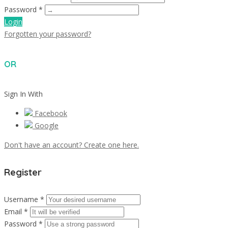
Password *
Login
Forgotten your password?
OR
Sign In With
Facebook
Google
Don't have an account? Create one here.
Register
Username *
Email *
Password *