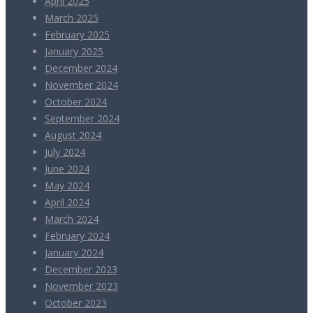
April 2025
March 2025
February 2025
January 2025
December 2024
November 2024
October 2024
September 2024
August 2024
July 2024
June 2024
May 2024
April 2024
March 2024
February 2024
January 2024
December 2023
November 2023
October 2023