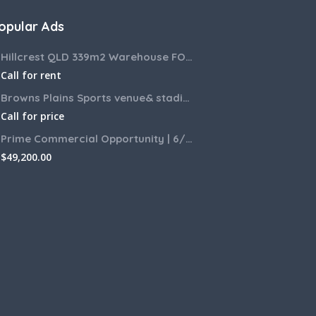
opular Ads
Hillcrest QLD 339m2 Warehouse FOR LEASE
Call for rent
Browns Plains Sports venue& stadium for lease 2187m2
Call for price
Prime Commercial Opportunity | 6/6 Zamia Street, Sunnybank QLD
$
49,200.00