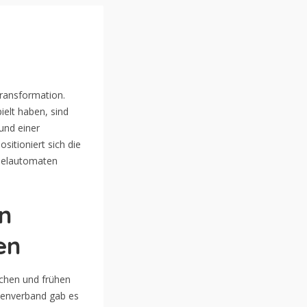
Transformation.
ielt haben, sind
und einer
sitioniert sich die
pielautomaten
n
en
schen und frühen
tenverband gab es