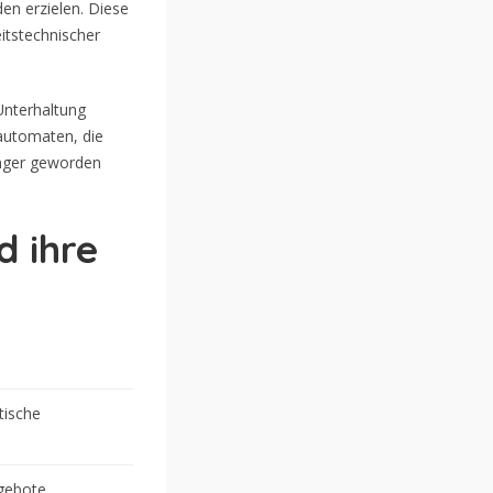
den erzielen. Diese
itstechnischer
Unterhaltung
lautomaten, die
enger geworden
d ihre
tische
ngebote,