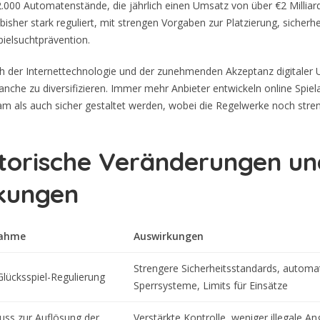
2.000 Automatenstände
, die jährlich einen Umsatz von über €2 Milliar
sher stark reguliert, mit strengen Vorgaben zur Platzierung, sicherhe
ielsuchtprävention.
 der Internettechnologie und der zunehmenden Akzeptanz digitaler 
anche zu diversifizieren. Immer mehr Anbieter entwickeln online Spie
am als auch sicher gestaltet werden, wobei die Regelwerke noch str
torische Veränderungen un
kungen
ahme
Auswirkungen
Strengere Sicherheitsstandards, automa
lücksspiel-Regulierung
Sperrsysteme, Limits für Einsätze
uss zur Auflösung der
Verstärkte Kontrolle, weniger illegale A