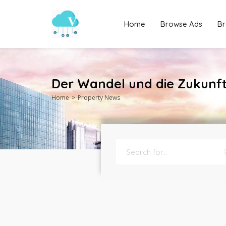
Home
Browse Ads
Br
Der Wandel und die Zukunft
Home
Property News