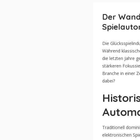
Der Wande
Spielaut
Die Glücksspielind
Während klassische
die letzten Jahre 
stärkeren Fokussier
Branche in einer Z
dabei?
Histori
Automa
Traditionell domin
elektronischen Sp