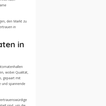
tsame
agen, den Markt zu
ertrauen in
aten in
Automatenhallen
en, wobei Qualität,
n, gepaart mit
le und spannende
 vertrauenswürdige
iell sind, um die