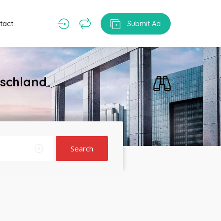
tact
Submit Ad
tschland
Search