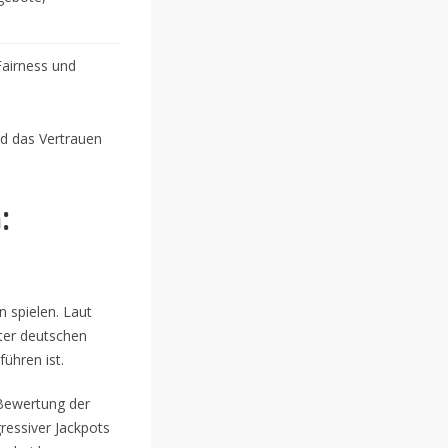
airness und
nd das Vertrauen
:
 spielen. Laut
ter deutschen
ühren ist.
Bewertung der
gressiver Jackpots