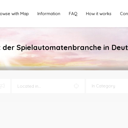
owse with Map
Information
FAQ
How it works
Con
 der Spielautomatenbranche in Deu