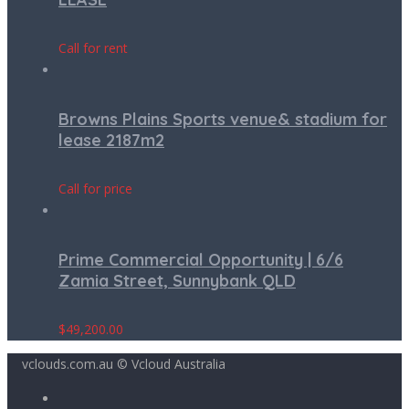
Call for rent
Browns Plains Sports venue& stadium for
lease 2187m2
Call for price
Prime Commercial Opportunity | 6/6
Zamia Street, Sunnybank QLD
$
49,200.00
vclouds.com.au © Vcloud Australia