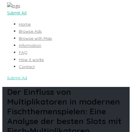
Submit Ad
Home
Browse Ads
Browse with Map
Information
FAQ
How it works
Contact
Submit Ad
Der Einfluss von
Multiplikatoren in modernen
Fischthemenspielen: Eine
Analyse der besten Slots mit
Fisch-Multiplikatoren