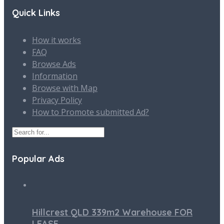
Quick Links
How it works
FAQ
Browse Ads
Information
Browse with Map
Privacy Policy
How to Promote submitted Ad?
Popular Ads
Hillcrest QLD 339m2 Warehouse FOR
LEASE