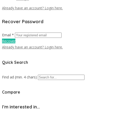
Already have an account? Login here.
Recover Password
Email *
Recover
Already have an account? Login here.
Quick Search
Find ad (min. 4 chars)
Compare
I'm interested in...