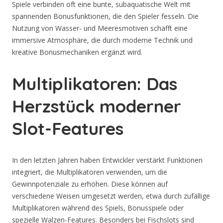
Spiele verbinden oft eine bunte, subaquatische Welt mit
spannenden Bonusfunktionen, die den Spieler fesseln. Die
Nutzung von Wasser- und Meeresmotiven schafft eine
immersive Atmosphäre, die durch moderne Technik und
kreative Bonusmechaniken ergänzt wird.
Multiplikatoren: Das
Herzstück moderner
Slot-Features
In den letzten Jahren haben Entwickler verstärkt Funktionen
integriert, die Multiplikatoren verwenden, um die
Gewinnpotenziale zu erhöhen. Diese können auf
verschiedene Weisen umgesetzt werden, etwa durch zufällige
Multiplikatoren während des Spiels, Bonusspiele oder
spezielle Walzen-Features. Besonders bei Fischslots sind