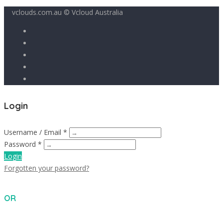
vclouds.com.au © Vcloud Australia
Login
Username / Email *
Password *
Login
Forgotten your password?
OR