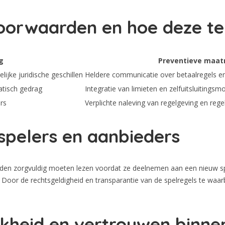
 voorwaarden en hoe deze t
g
Preventieve maat
ijke juridische geschillen
Heldere communicatie over betaalregels e
matisch gedrag
Integratie van limieten en zelfuitsluitingsm
rs
Verplichte naleving van regelgeving en rege
 spelers en aanbieders
arden zorgvuldig moeten lezen voordat ze deelnemen aan een nieuw sp
. Door de rechtsgeldigheid en transparantie van de spelregels te waa
jkheid en vertrouwen binnen