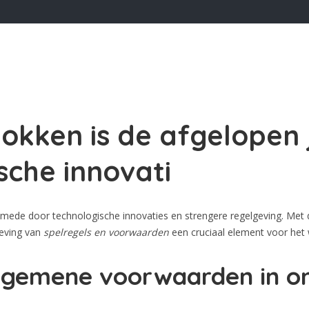
gokken is de afgelopen 
che innovati
, mede door technologische innovaties en strengere regelgeving. Met 
leving van
spelregels en voorwaarden
een cruciaal element voor het
algemene voorwaarden in o