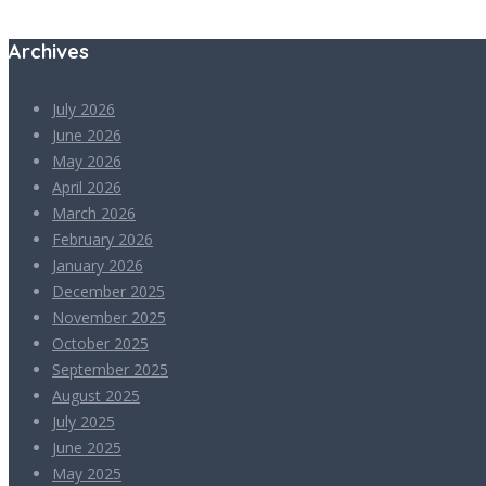
Archives
July 2026
June 2026
May 2026
April 2026
March 2026
February 2026
January 2026
December 2025
November 2025
October 2025
September 2025
August 2025
July 2025
June 2025
May 2025