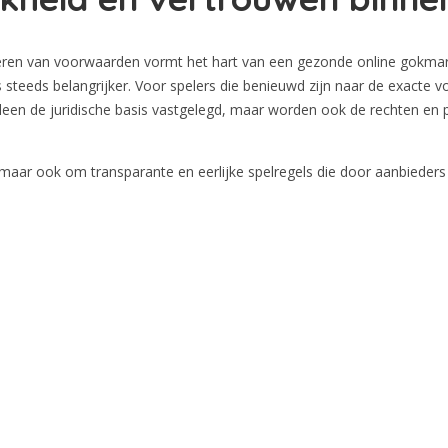
ceren van voorwaarden vormt het hart van een gezonde online gokma
eeds belangrijker. Voor spelers die benieuwd zijn naar de exacte vo
lleen de juridische basis vastgelegd, maar worden ook de rechten en p
maar ook om transparante en eerlijke spelregels die door aanbieders