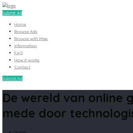
Submit Ad
Home
Browse Ads
Browse with Map
Information
FAQ
How it works
Contact
Submit Ad
De wereld van online 
mede door technologis
Home