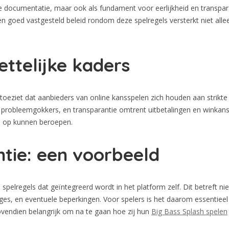
e documentatie, maar ook als fundament voor eerlijkheid en transpar
n goed vastgesteld beleid rondom deze spelregels versterkt niet alle
ttelijke kaders
 toeziet dat aanbieders van online kansspelen zich houden aan strikt
robleemgokkers, en transparantie omtrent uitbetalingen en winkansen
ch op kunnen beroepen.
tie: een voorbeeld
spelregels dat geïntegreerd wordt in het platform zelf. Dit betreft 
ges, en eventuele beperkingen. Voor spelers is het daarom essentieel 
bovendien belangrijk om na te gaan hoe zij hun
Big Bass Splash spelen