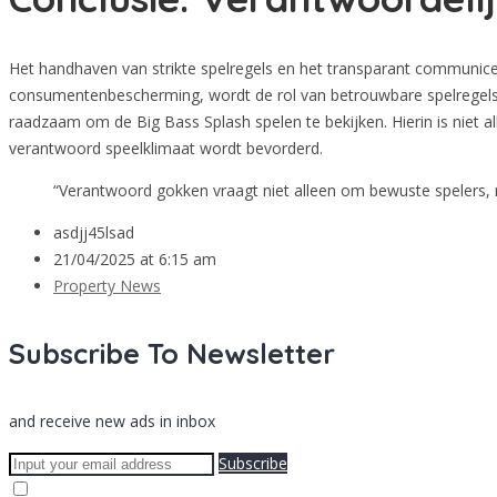
Het handhaven van strikte spelregels en het transparant communi
consumentenbescherming, wordt de rol van betrouwbare spelregels st
raadzaam om de Big Bass Splash spelen te bekijken. Hierin is niet a
verantwoord speelklimaat wordt bevorderd.
“Verantwoord gokken vraagt niet alleen om bewuste spelers, 
asdjj45lsad
21/04/2025 at 6:15 am
Property News
Subscribe To Newsletter
and receive new ads in inbox
Subscribe