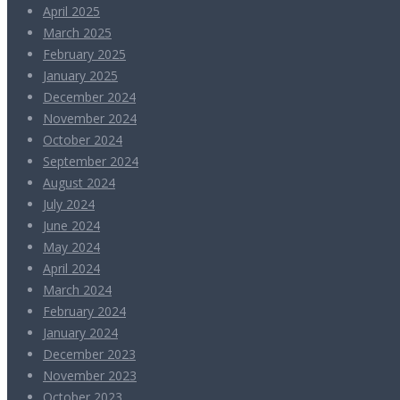
April 2025
March 2025
February 2025
January 2025
December 2024
November 2024
October 2024
September 2024
August 2024
July 2024
June 2024
May 2024
April 2024
March 2024
February 2024
January 2024
December 2023
November 2023
October 2023