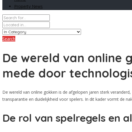
Property News
Search
De wereld van online 
mede door technologis
De wereld van online gokken is de afgelopen jaren sterk veranderd
transparantie en duidelijkheid voor spelers. In dit kader vormt de na
De rol van spelregels en 