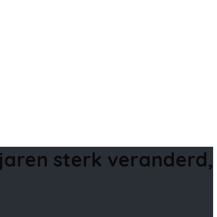
jaren sterk veranderd,