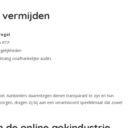
e vermijden
regel
n RTP
ogelijkheden
lmatig onafhankelijke audits
el. Aanbieders daarentegen dienen transparant te zijn en hun
rborgen, dragen zij bij aan een verantwoord speelklimaat dat zowel
 de online gokindustrie