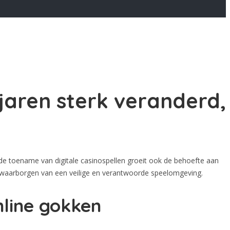
jaren sterk veranderd,
de toename van digitale casinospellen groeit ook de behoefte aan
 waarborgen van een veilige en verantwoorde speelomgeving.
nline gokken