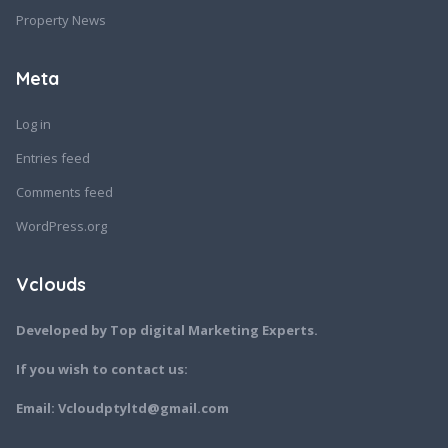
Property News
Meta
Log in
Entries feed
Comments feed
WordPress.org
Vclouds
Developed by Top digital Marketing Experts.
If you wish to contact us:
Email: Vcloudptyltd@gmail.com