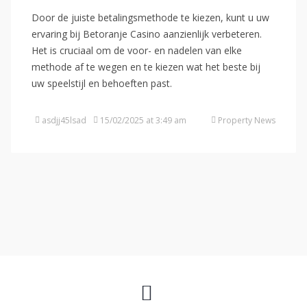
Door de juiste betalingsmethode te kiezen, kunt u uw
ervaring bij Betoranje Casino aanzienlijk verbeteren.
Het is cruciaal om de voor- en nadelen van elke
methode af te wegen en te kiezen wat het beste bij
uw speelstijl en behoeften past.
asdjj45lsad
15/02/2025 at 3:49 am
Property News