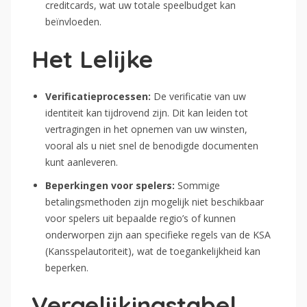
creditcards, wat uw totale speelbudget kan
beïnvloeden.
Het Lelijke
Verificatieprocessen:
De verificatie van uw
identiteit kan tijdrovend zijn. Dit kan leiden tot
vertragingen in het opnemen van uw winsten,
vooral als u niet snel de benodigde documenten
kunt aanleveren.
Beperkingen voor spelers:
Sommige
betalingsmethoden zijn mogelijk niet beschikbaar
voor spelers uit bepaalde regio’s of kunnen
onderworpen zijn aan specifieke regels van de KSA
(Kansspelautoriteit), wat de toegankelijkheid kan
beperken.
Vergelijkingstabel