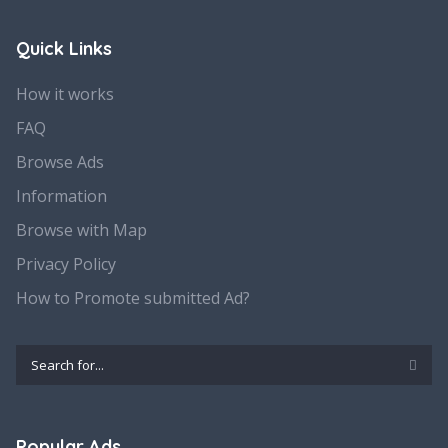
Quick Links
How it works
FAQ
Browse Ads
Information
Browse with Map
Privacy Policy
How to Promote submitted Ad?
Popular Ads