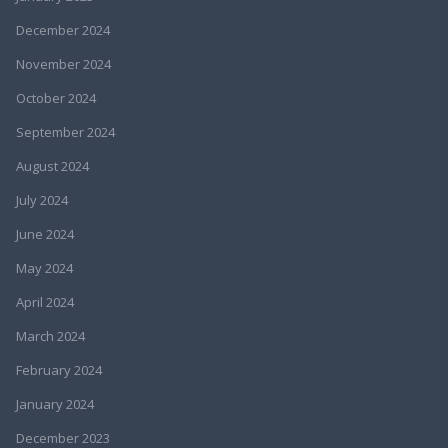
December 2024
November 2024
October 2024
September 2024
August 2024
July 2024
June 2024
May 2024
April 2024
March 2024
February 2024
January 2024
December 2023