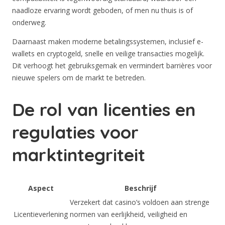
naadloze ervaring wordt geboden, of men nu thuis is of
onderweg.
Daarnaast maken moderne betalingssystemen, inclusief e-
wallets en cryptogeld, snelle en veilige transacties mogelijk.
Dit verhoogt het gebruiksgemak en vermindert barrières voor
nieuwe spelers om de markt te betreden.
De rol van licenties en
regulaties voor
marktintegriteit
Aspect
Beschrijf
Verzekert dat casino’s voldoen aan strenge
Licentieverlening
normen van eerlijkheid, veiligheid en