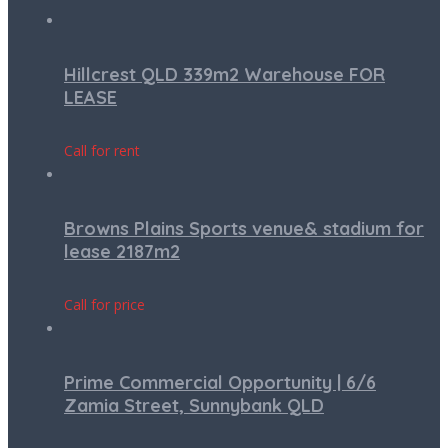
Hillcrest QLD 339m2 Warehouse FOR
LEASE
Call for rent
Browns Plains Sports venue& stadium for
lease 2187m2
Call for price
Prime Commercial Opportunity | 6/6
Zamia Street, Sunnybank QLD