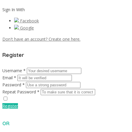
Sign In With
Facebook
Google
Don't have an account? Create one here.
Register
Username *
Email *
Password *
Repeat Password *
Register
OR