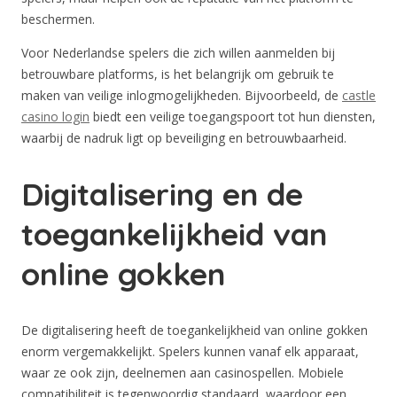
beschermen.
Voor Nederlandse spelers die zich willen aanmelden bij
betrouwbare platforms, is het belangrijk om gebruik te
maken van veilige inlogmogelijkheden. Bijvoorbeeld, de
castle
casino login
biedt een veilige toegangspoort tot hun diensten,
waarbij de nadruk ligt op beveiliging en betrouwbaarheid.
Digitalisering en de
toegankelijkheid van
online gokken
De digitalisering heeft de toegankelijkheid van online gokken
enorm vergemakkelijkt. Spelers kunnen vanaf elk apparaat,
waar ze ook zijn, deelnemen aan casinospellen. Mobiele
compatibiliteit is tegenwoordig standaard, waardoor een