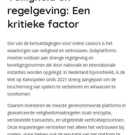
regelgeving: Een
kritieke factor
Een van de kernuitdagingen voor online casino’s is het
waarborgen van veiligheid en vertrouwen. Gokplatforms
moeten voldoen aan strenge regelgeving en
beveiligingsnormen die door nationale en internationale
instanties worden opgelegd. In Nederland bijvoorbeeld, is de
Wet op Kansspelen sinds 2021 streng aangepast om de
bescherming van spelers te verbeteren en witwassen te
voorkomen.
Daarom investeren de meeste gerenommeerde platforms in
geavanceerde veiligheidsmaatregelen zoals encryptie,
versleutelde transacties, en uitgebreide verificatieprocessen.
Deze inspanningen versterken niet alleen het vertrouwen bij
spelers, maar helpen ook de reputatie van het platform te