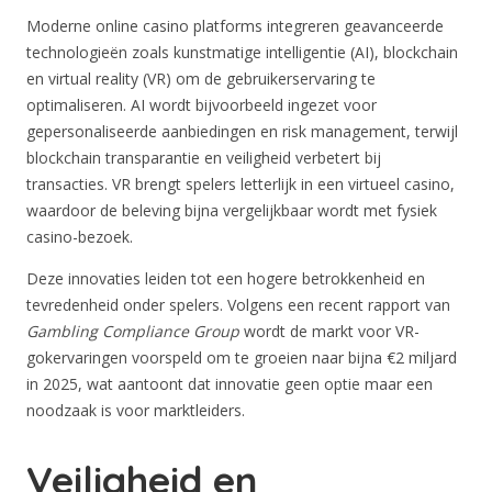
Moderne online casino platforms integreren geavanceerde
technologieën zoals kunstmatige intelligentie (AI), blockchain
en virtual reality (VR) om de gebruikerservaring te
optimaliseren. AI wordt bijvoorbeeld ingezet voor
gepersonaliseerde aanbiedingen en risk management, terwijl
blockchain transparantie en veiligheid verbetert bij
transacties. VR brengt spelers letterlijk in een virtueel casino,
waardoor de beleving bijna vergelijkbaar wordt met fysiek
casino-bezoek.
Deze innovaties leiden tot een hogere betrokkenheid en
tevredenheid onder spelers. Volgens een recent rapport van
Gambling Compliance Group
wordt de markt voor VR-
gokervaringen voorspeld om te groeien naar bijna €2 miljard
in 2025, wat aantoont dat innovatie geen optie maar een
noodzaak is voor marktleiders.
Veiligheid en