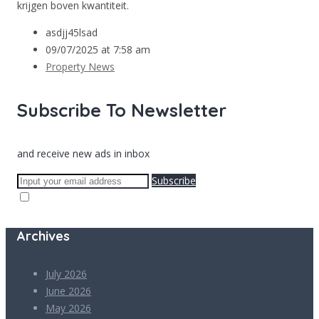
krijgen boven kwantiteit.
asdjj45lsad
09/07/2025 at 7:58 am
Property News
Subscribe To Newsletter
and receive new ads in inbox
Subscribe
Archives
July 2026
June 2026
May 2026