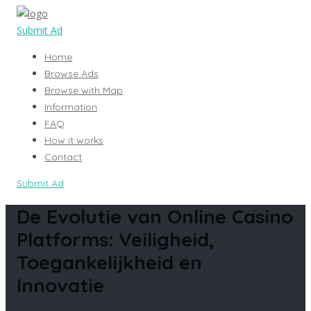
Submit Ad
Home
Browse Ads
Browse with Map
Information
FAQ
How it works
Contact
Submit Ad
De Evolutie van Online Casino
Platforms: Veiligheid,
Toegankelijkheid en
Innovatie