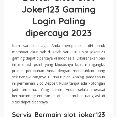
Joker123 Gaming
Login Paling
dipercaya 2023
Kami sarankan agar Anda memperlekas diri untuk
membuat akun sah di salah satu Situs slot joker123
gaming dapat dipercaya di Indonesia. Dikarenakan bab
ini menjadi point yang khususnya buat mengungkit
proses perubahan Anda dengan menaruhkan uang
sekurang-kurangnya 10 ribu rupiah. Apalagi pada tahun
ini permainan Slot Deposit Pulsa tanpa ada Potongan
jadi ternama. Yang benar Anda selalu merasai
bermacam ketenteraman di saat taruhan uang asli di
situs dapat dipercaya.
Servis Bermain slot joker123