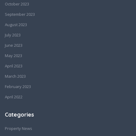
October 2023
September 2023
August 2023
July 2023
June 2023
May 2023
April 2023
March 2023
February 2023
April 2022
Categories
Property News