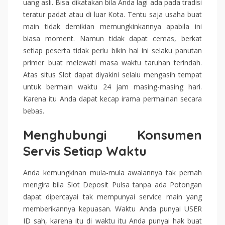
uang asli. Bisa dikatakan bila Anda lagi ada pada tradisi
teratur padat atau di luar Kota. Tentu saja usaha buat
main tidak demikian memungkinkannya apabila ini
biasa moment. Namun tidak dapat cemas, berkat
setiap peserta tidak perlu bikin hal ini selaku panutan
primer buat melewati masa waktu taruhan terindah.
Atas situs Slot dapat diyakini selalu mengasih tempat
untuk bermain waktu 24 jam masing-masing hari.
Karena itu Anda dapat kecap irama permainan secara
bebas.
Menghubungi Konsumen
Servis Setiap Waktu
Anda kemungkinan mula-mula awalannya tak pernah
mengira bila Slot Deposit Pulsa tanpa ada Potongan
dapat dipercayai tak mempunyai service main yang
memberikannya kepuasan. Waktu Anda punyai USER
ID sah, karena itu di waktu itu Anda punyai hak buat