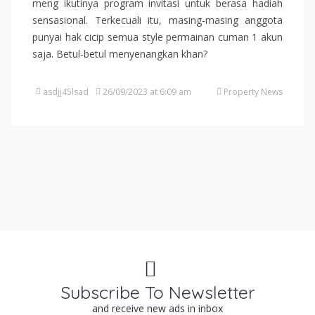
meng ikutinya program invitasi untuk berasa hadiah
sensasional. Terkecuali itu, masing-masing anggota
punyai hak cicip semua style permainan cuman 1 akun
saja. Betul-betul menyenangkan khan?
asdjj45lsad
26/09/2023 at 6:09 am
Property News
Subscribe To Newsletter
and receive new ads in inbox