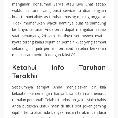
mengabari Konsumen Servis atau Live Chat setiap
waktu. Lantaran yang pasti service itu ditandangkan
buat temani aktivitas taruhan masing-masing anggota.
Tidak memerlukan waktu nantinya buat tersambung
ke-2 nya, lantaran Anda terus dapat mengabari setiap
saat sepanjang 24 jam. Hasilnya seterusnya nyata-
nyata terang kalau sejumlah pemain kuat yang sampai
sekarang ini jadi pemain terhebat setelah berkaitan
melalui cara periodik dengan faksi CS.
Ketahui Info Taruhan
Terakhir
Sebelumnya sempat Anda menjelaskan diri bila
kekuatan kemenangan hanya bisa diterima menurut
ramalan personal? Telah ditandaskan gak . Maka habis
Anda putuskan untuk main di situs slot joker gaming
dipilih, tentu akan ada banyak rincian terakhir dan bisa