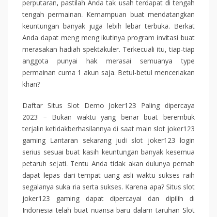
perputaran, pastilah Anda tak usah terdapat di tengah
tengah permainan. Kemampuan buat mendatangkan
keuntungan banyak juga lebih lebar terbuka. Berkat
Anda dapat meng meng ikutinya program invitasi buat
merasakan hadiah spektakuler. Terkecuali itu, tiap-tiap
anggota punyai hak merasai semuanya type
permainan cuma 1 akun saja. Betul-betul menceriakan
khan?
Daftar Situs Slot Demo Joker123 Paling dipercaya
2023 – Bukan waktu yang benar buat berembuk
terjalin ketidakberhasilannya di saat main slot joker123
gaming Lantaran sekarang judi slot joker123 login
serius sesuai buat kasih keuntungan banyak kesemua
petaruh sejati. Tentu Anda tidak akan dulunya pernah
dapat lepas dari tempat uang asli waktu sukses raih
segalanya suka ria serta sukses. Karena apa? Situs slot
joker123 gaming dapat dipercayai dan dipilih di
Indonesia telah buat nuansa baru dalam taruhan Slot