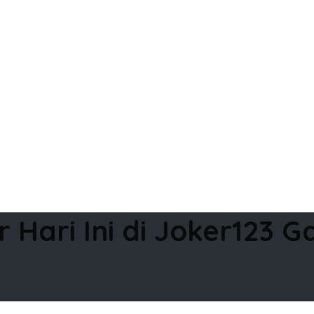
r Hari Ini di Joker123 