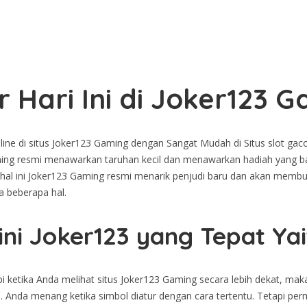
r Hari Ini di Joker123 
nline di situs Joker123 Gaming dengan Sangat Mudah di Situs slot ga
3 Gaming resmi menawarkan taruhan kecil dan menawarkan hadiah yang b
 Hal-hal ini Joker123 Gaming resmi menarik penjudi baru dan akan mem
a beberapa hal.
i ini Joker123 yang Tepat Y
i ketika Anda melihat situs Joker123 Gaming secara lebih dekat, mak
 Anda menang ketika simbol diatur dengan cara tertentu. Tetapi per