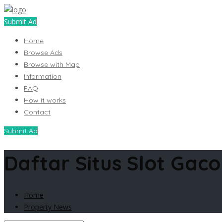
Submit Ad
Home
Browse Ads
Browse with Map
Information
FAQ
How it works
Contact
Submit Ad
Daftar Situs Slot Gaco
Home
Property News