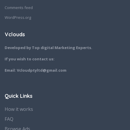
Comments feed
WordPress.org
Vclouds
Developed by Top digital Marketing Experts.
If you wish to contact us:
Email: Vcloudptyltd@gmail.com
Quick Links
How it works
FAQ
Browse Ads