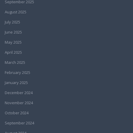
September 2025
August 2025
July 2025
June 2025
May 2025
April 2025
March 2025
February 2025
January 2025
December 2024
November 2024
October 2024
September 2024