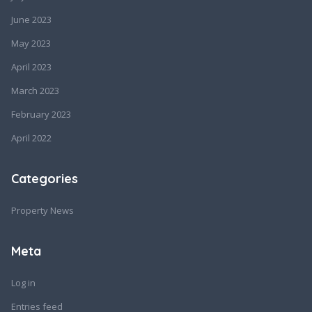
June 2023
May 2023
April 2023
March 2023
February 2023
April 2022
Categories
Property News
Meta
Log in
Entries feed