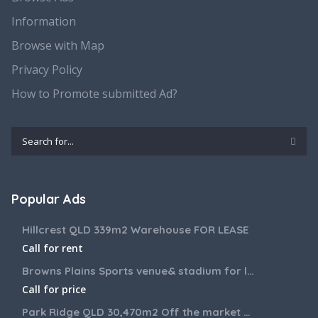
Information
Browse with Map
Privacy Policy
How to Promote submitted Ad?
Popular Ads
Hillcrest QLD 339m2 Warehouse FOR LEASE
Call for rent
Browns Plains Sports venue& stadium for lease 2187m2
Call for price
Park Ridge QLD 30,470m2 Off the market House and Commercial Land for sale