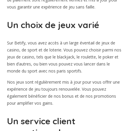
vous garantir une expérience de jeu sans faille.
Un choix de jeux varié
Sur Betify, vous avez accès à un large éventail de jeux de
casino, de sport et de loterie. Vous pouvez choisir parmi nos
jeux de casino, tels que le blackjack, le roulette, le poker et
bien d’autres, ou bien vous pouvez vous lancer dans le
monde du sport avec nos paris sportifs.
Nos jeux sont régulièrement mis à jour pour vous offrir une
expérience de jeu toujours renouvelée. Vous pouvez
également bénéficier de nos bonus et de nos promotions
pour amplifier vos gains.
Un service client