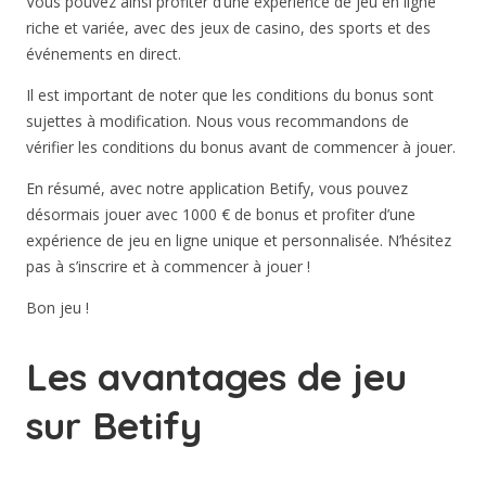
Vous pouvez ainsi profiter d’une expérience de jeu en ligne
riche et variée, avec des jeux de casino, des sports et des
événements en direct.
Il est important de noter que les conditions du bonus sont
sujettes à modification. Nous vous recommandons de
vérifier les conditions du bonus avant de commencer à jouer.
En résumé, avec notre application Betify, vous pouvez
désormais jouer avec 1000 € de bonus et profiter d’une
expérience de jeu en ligne unique et personnalisée. N’hésitez
pas à s’inscrire et à commencer à jouer !
Bon jeu !
Les avantages de jeu
sur Betify