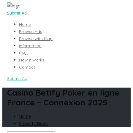
Submit Ad
Home
Browse Ads
Browse with Map
Information
FAQ
How it works
Contact
Submit Ad
Casino Betify Poker en ligne
France – Connexion 2025
Home
Property News