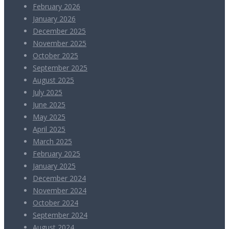
February 2026
January 2026
December 2025
November 2025
October 2025
September 2025
August 2025
July 2025
June 2025
May 2025
April 2025
March 2025
February 2025
January 2025
December 2024
November 2024
October 2024
September 2024
August 2024