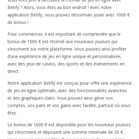
Betify ? Alors, vous êtes au bon endroit ! Avec notre
application Betify, vous pouvez désormais jouer avec 1000 €
de bonus !
Pour commencer, il est important de comprendre que le
bonus de 1000 € est réservé aux nouveaux joueurs qui
s’inscrivent sur notre plateforme. Vous pouvez ainsi profiter
d’une expérience de jeu en ligne unique et personnalisée,
avec des jeux de casino, des sports et des événements en
direct.
Notre application Betify est conçue pour offrir une expérience
de jeu en ligne optimale, avec des fonctionnalités avancées
et des graphiques clairs. Vous pouvez ainsi gérer vos
comptes, vos paris et vos gains avec facilité, partout où vous
êtes.
Le bonus de 1000 € est disponible pour les nouveaux joueurs
qui s’inscrivent et déposent une somme minimale de 20 €.