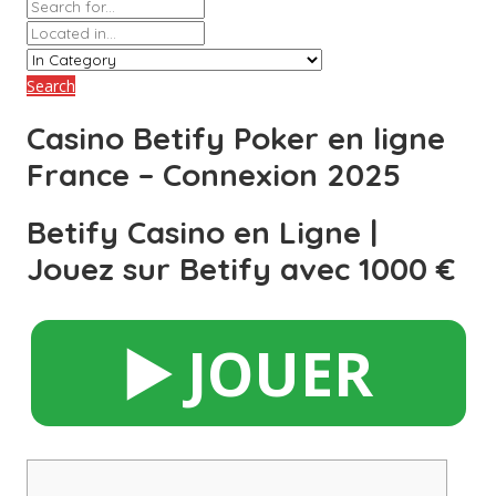
Search
Casino Betify Poker en ligne
France – Connexion 2025
Betify Casino en Ligne |
Jouez sur Betify avec 1000 €
▶️ JOUER