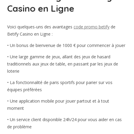
Casino en Ligne
Voici quelques-uns des avantages
code promo betify
de
Betify Casino en Ligne :
• Un bonus de bienvenue de 1000 € pour commencer à jouer
• Une large gamme de jeux, allant des jeux de hasard
traditionnels aux jeux de table, en passant par les jeux de
loterie
• La fonctionnalité de paris sportifs pour parier sur vos
équipes préférées
• Une application mobile pour jouer partout et à tout
moment
• Un service client disponible 24h/24 pour vous aider en cas
de problème