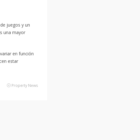
 de juegos y un
rís una mayor
variar en función
cen estar
Property News