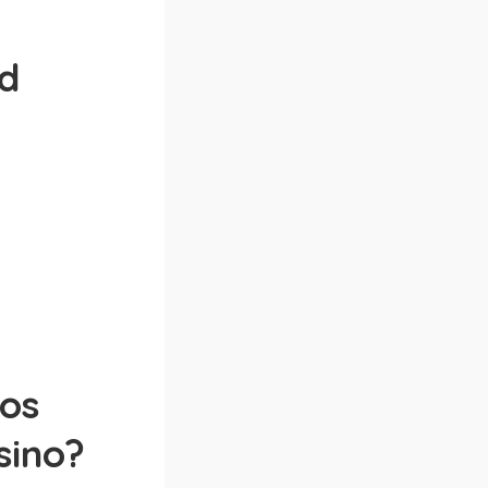
ed
los
sino?