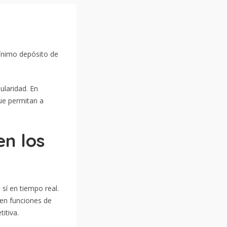
ínimo depósito de
ularidad. En
ue permitan a
en los
sí en tiempo real.
en funciones de
itiva.