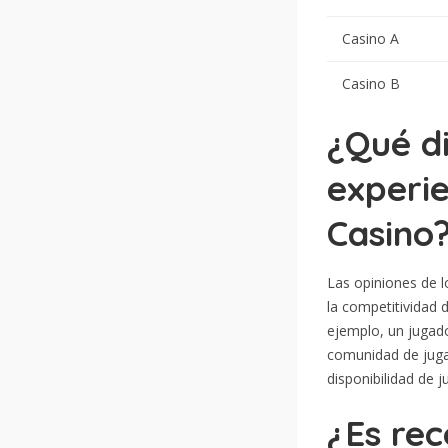
Casino A
Casino B
¿Qué di
experi
Casino
Las opiniones de l
la competitividad 
ejemplo, un jugado
comunidad de jugad
disponibilidad de 
¿Es re