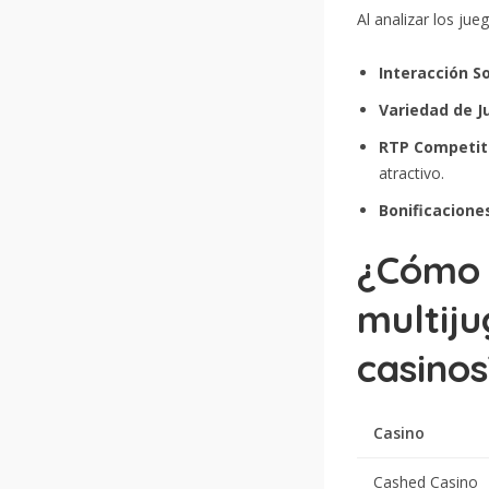
Al analizar los jue
Interacción So
Variedad de J
RTP Competit
atractivo.
Bonificacione
¿Cómo 
multij
casinos
Casino
Cashed Casino