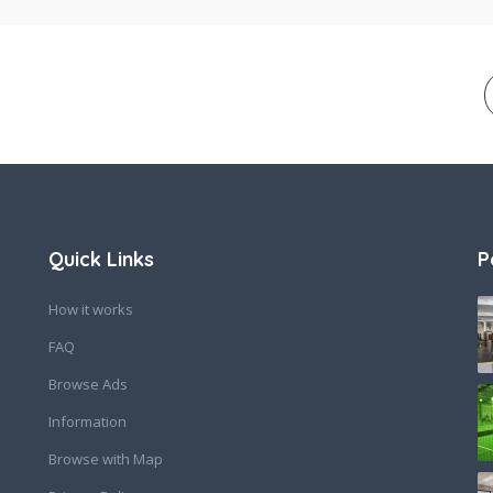
Quick Links
P
How it works
FAQ
Browse Ads
Information
Browse with Map