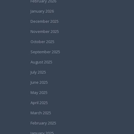
February 2026
January 2026
December 2025
November 2025
October 2025
September 2025
August 2025
July 2025
June 2025
May 2025
April 2025
March 2025
February 2025
January 2025