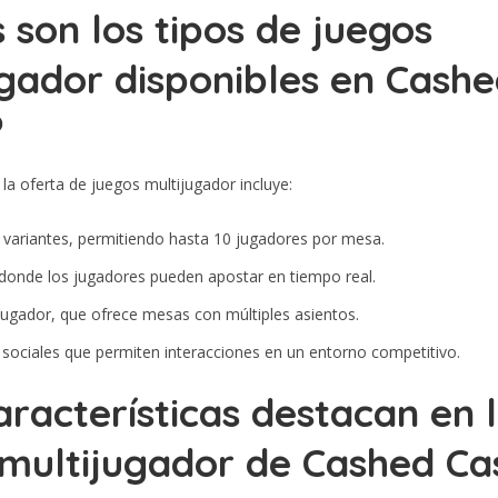
 son los tipos de juegos
gador disponibles en Cash
?
la oferta de juegos multijugador incluye:
 variantes, permitiendo hasta 10 jugadores por mesa.
 donde los jugadores pueden apostar en tiempo real.
jugador, que ofrece mesas con múltiples asientos.
ociales que permiten interacciones en un entorno competitivo.
racterísticas destacan en 
 multijugador de Cashed Ca