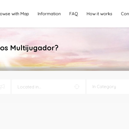
owse with Map
Information
FAQ
How it works
Con
os Multijugador?