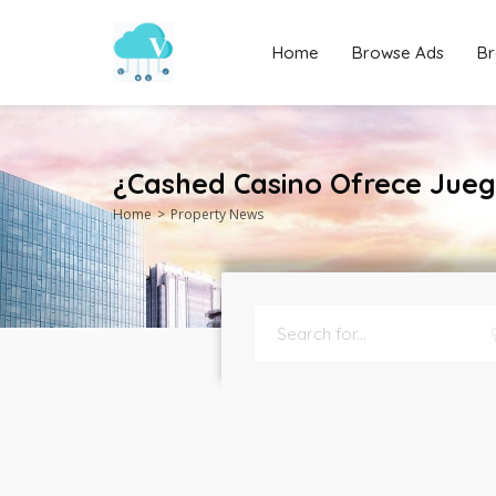
Home
Browse Ads
Br
¿Cashed Casino Ofrece Jueg
Home
Property News