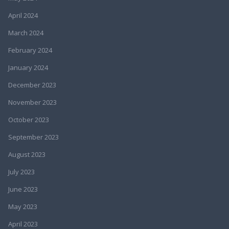
April 2024
March 2024
February 2024
January 2024
December 2023
November 2023
October 2023
September 2023
August 2023
July 2023
June 2023
May 2023
April 2023