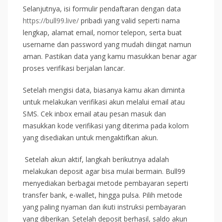
Selanjutnya, isi formulir pendaftaran dengan data
https://bull99.live/
pribadi yang valid seperti nama
lengkap, alamat email, nomor telepon, serta buat
username dan password yang mudah diingat namun
aman. Pastikan data yang kamu masukkan benar agar
proses verifikasi berjalan lancar.
Setelah mengisi data, biasanya kamu akan diminta
untuk melakukan verifikasi akun melalui email atau
SMS. Cek inbox email atau pesan masuk dan
masukkan kode verifikasi yang diterima pada kolom
yang disediakan untuk mengaktifkan akun.
Setelah akun aktif, langkah berikutnya adalah
melakukan deposit agar bisa mulai bermain. Bull99
menyediakan berbagai metode pembayaran seperti
transfer bank, e-wallet, hingga pulsa. Pilih metode
yang paling nyaman dan ikuti instruksi pembayaran
yang diberikan. Setelah deposit berhasil, saldo akun