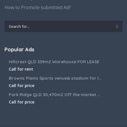
How to Promote submitted Ad?
Popular Ads
Hillcrest QLD 339m2 Warehouse FOR LEASE
Call for rent
Browns Plains Sports venue& stadium for lease 2187m2
Call for price
Park Ridge QLD 30,470m2 Off the market House and Commercial Land for sale
Call for price