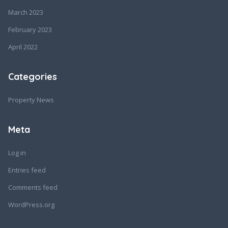
March 2023
February 2023
April 2022
Categories
Property News
Meta
Log in
Entries feed
Comments feed
WordPress.org