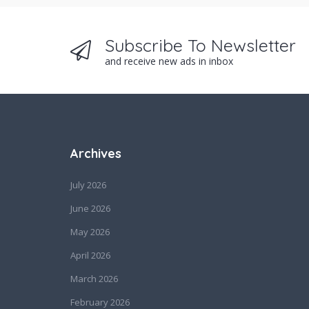
Subscribe To Newsletter
and receive new ads in inbox
Archives
July 2026
June 2026
May 2026
April 2026
March 2026
February 2026