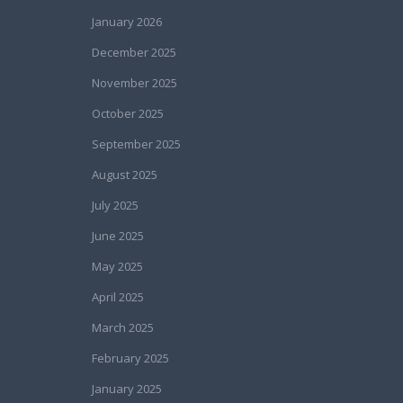
January 2026
December 2025
November 2025
October 2025
September 2025
August 2025
July 2025
June 2025
May 2025
April 2025
March 2025
February 2025
January 2025