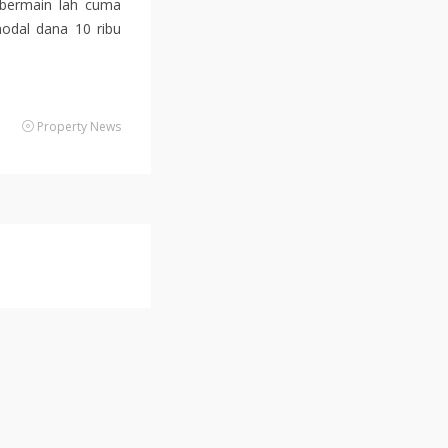
 bermain lah cuma
modal dana 10 ribu
Property News