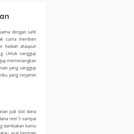
gan
rsama dengan safe
idak cuma memberi
n hadiah ataupun
g. Untuk sanggup
anggup memenangkan
rmain yang sanggup
ribu yang terjamin
inan judi slot dana
 dana reel 5 sampai
yang dambakan kamu
atau asal bermain