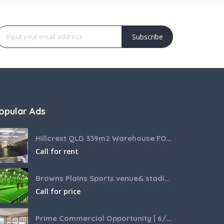
Subscribe
opular Ads
Hillcrest QLD 339m2 Warehouse FOR LEASE
Call for rent
Browns Plains Sports venue& stadium for lease 2187m2
Call for price
Prime Commercial Opportunity | 6/6 Zamia Street, Sunnybank QLD