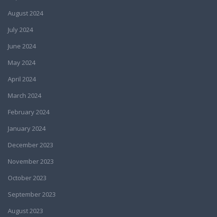
August 2024
July 2024
June 2024
May 2024
April 2024
March 2024
February 2024
January 2024
December 2023
November 2023
October 2023
September 2023
August 2023