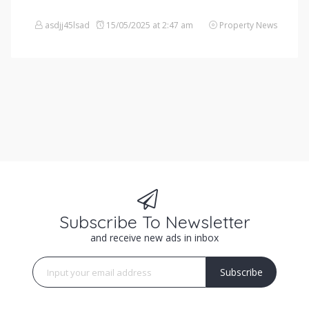
asdjj45lsad
15/05/2025 at 2:47 am
Property News
Subscribe To Newsletter
and receive new ads in inbox
Subscribe