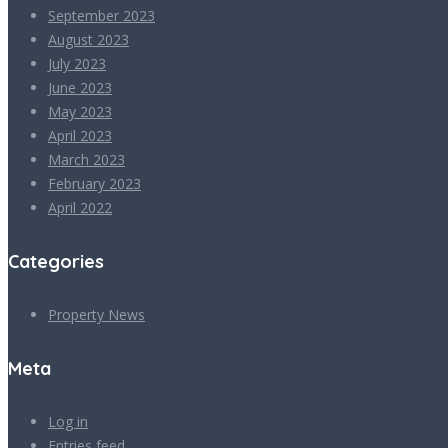
September 2023
August 2023
July 2023
June 2023
May 2023
April 2023
March 2023
February 2023
April 2022
Categories
Property News
Meta
Log in
Entries feed