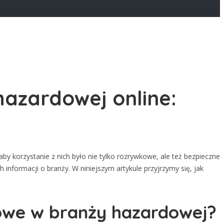
hazardowej online:
by korzystanie z nich było nie tylko rozrywkowe, ale też bezpieczne
informacji o branży. W niniejszym artykule przyjrzymy się, jak
zowe w branży hazardowej?