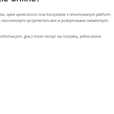
atów, opinii społeczności oraz korzystanie z renomowanych platform
 i są nieocenionymi sprzymierzeńcami w podejmowaniu świadomych,
informacjom, gracz może cieszyć się rozrywką, jednocześnie