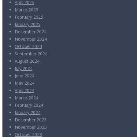
April 2025
March 2025
February 2025
January 2025
December 2024
November 2024
October 2024
September 2024
August 2024
July 2024
June 2024
May 2024
April 2024
March 2024
February 2024
January 2024
December 2023
November 2023
October 2023