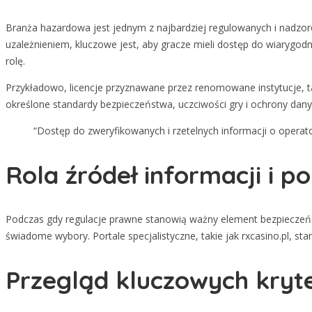
Branża hazardowa jest jednym z najbardziej regulowanych i nadz
uzależnieniem, kluczowe jest, aby gracze mieli dostęp do wiarygodn
rolę.
Przykładowo, licencje przyznawane przez renomowane instytucje, tak
określone standardy bezpieczeństwa, uczciwości gry i ochrony da
“Dostęp do zweryfikowanych i rzetelnych informacji o opera
Rola źródeł informacji i p
Podczas gdy regulacje prawne stanowią ważny element bezpieczeńst
świadome wybory. Portale specjalistyczne, takie jak rxcasino.pl, st
Przegląd kluczowych kryt