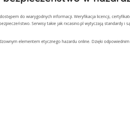
dostępem do wiarygodnych informacji. Weryfikacja licencji, certyfik
bezpieczeństwo. Serwisy takie jak rxcasino.pl wytyczają standardy
ieodzownym elementem etycznego hazardu online. Dzięki odpowiednim 