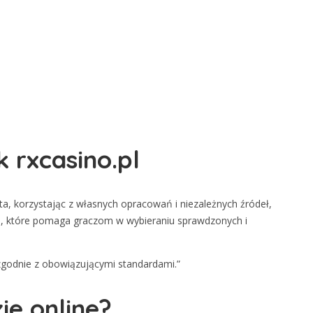
k rxcasino.pl
a ta, korzystając z własnych opracowań i niezależnych źródeł,
ści, które pomaga graczom w wybieraniu sprawdzonych i
 zgodnie z obowiązującymi standardami.”
ie online?