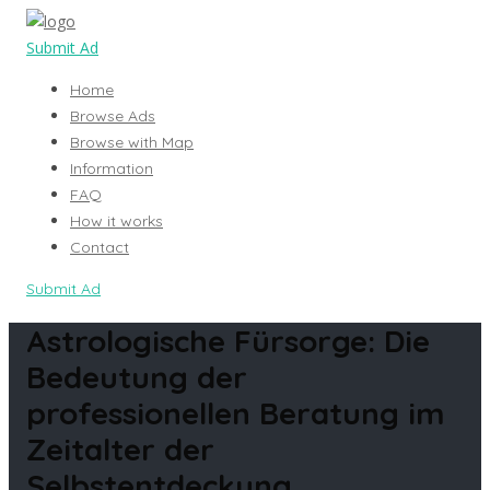
Submit Ad
Home
Browse Ads
Browse with Map
Information
FAQ
How it works
Contact
Submit Ad
Astrologische Fürsorge: Die
Bedeutung der
professionellen Beratung im
Zeitalter der
Selbstentdeckung