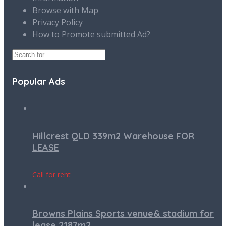
Browse with Map
Privacy Policy
How to Promote submitted Ad?
Popular Ads
Hillcrest QLD 339m2 Warehouse FOR
LEASE
Call for rent
Browns Plains Sports venue& stadium for
lease 2187m2