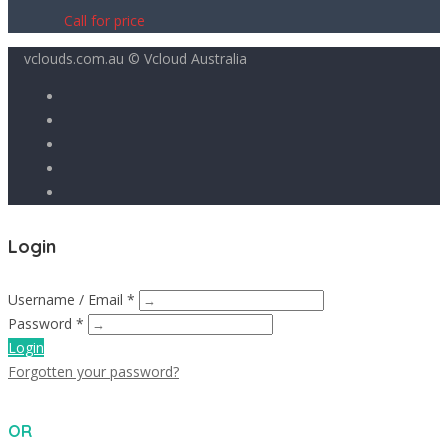
Call for price
vclouds.com.au © Vcloud Australia
Login
Username / Email *
Password *
Login
Forgotten your password?
OR