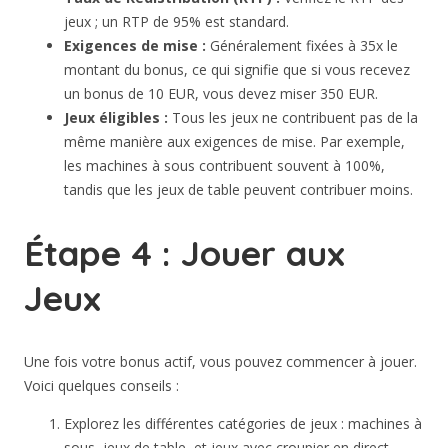
jeux ; un RTP de 95% est standard.
Exigences de mise :
Généralement fixées à 35x le
montant du bonus, ce qui signifie que si vous recevez
un bonus de 10 EUR, vous devez miser 350 EUR.
Jeux éligibles :
Tous les jeux ne contribuent pas de la
même manière aux exigences de mise. Par exemple,
les machines à sous contribuent souvent à 100%,
tandis que les jeux de table peuvent contribuer moins.
Étape 4 : Jouer aux
Jeux
Une fois votre bonus actif, vous pouvez commencer à jouer.
Voici quelques conseils :
Explorez les différentes catégories de jeux : machines à
sous, jeux de table, et jeux avec croupier en direct.