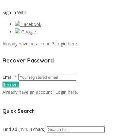
Sign In With
Facebook
Google
Already have an account? Login here.
Recover Password
Email *
Recover
Already have an account? Login here.
Quick Search
Find ad (min. 4 chars)