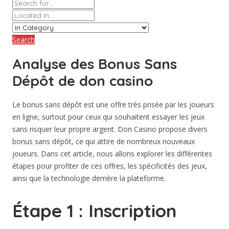
Search
Analyse des Bonus Sans
Dépôt de don casino
Le bonus sans dépôt est une offre très prisée par les joueurs
en ligne, surtout pour ceux qui souhaitent essayer les jeux
sans risquer leur propre argent. Don Casino propose divers
bonus sans dépôt, ce qui attire de nombreux nouveaux
joueurs. Dans cet article, nous allons explorer les différentes
étapes pour profiter de ces offres, les spécificités des jeux,
ainsi que la technologie derrière la plateforme.
Étape 1 : Inscription