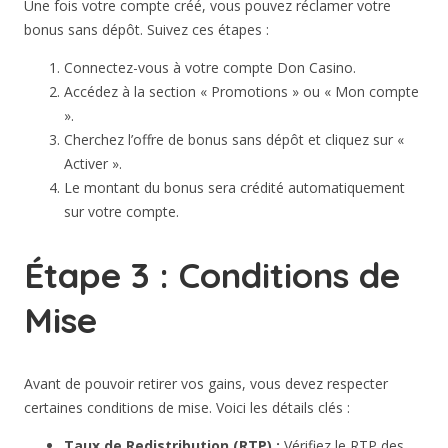
Une fois votre compte créé, vous pouvez réclamer votre
bonus sans dépôt. Suivez ces étapes :
Connectez-vous à votre compte Don Casino.
Accédez à la section « Promotions » ou « Mon compte
».
Cherchez l’offre de bonus sans dépôt et cliquez sur «
Activer ».
Le montant du bonus sera crédité automatiquement
sur votre compte.
Étape 3 : Conditions de
Mise
Avant de pouvoir retirer vos gains, vous devez respecter
certaines conditions de mise. Voici les détails clés :
Taux de Redistribution (RTP) :
Vérifiez le RTP des