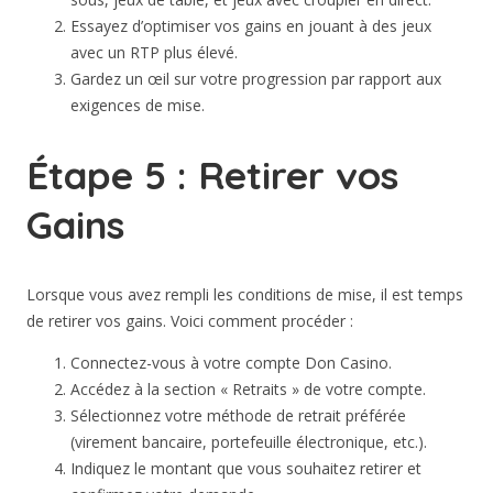
Essayez d’optimiser vos gains en jouant à des jeux
avec un RTP plus élevé.
Gardez un œil sur votre progression par rapport aux
exigences de mise.
Étape 5 : Retirer vos
Gains
Lorsque vous avez rempli les conditions de mise, il est temps
de retirer vos gains. Voici comment procéder :
Connectez-vous à votre compte Don Casino.
Accédez à la section « Retraits » de votre compte.
Sélectionnez votre méthode de retrait préférée
(virement bancaire, portefeuille électronique, etc.).
Indiquez le montant que vous souhaitez retirer et