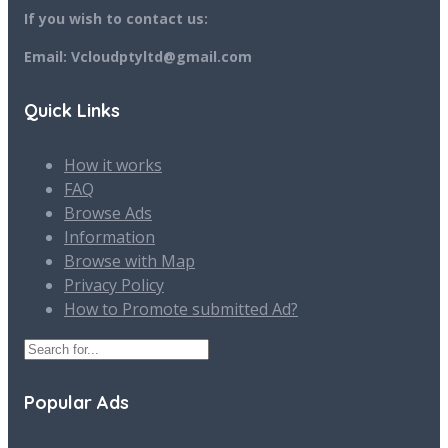
If you wish to contact us:
Email: Vcloudptyltd@gmail.com
Quick Links
How it works
FAQ
Browse Ads
Information
Browse with Map
Privacy Policy
How to Promote submitted Ad?
Popular Ads