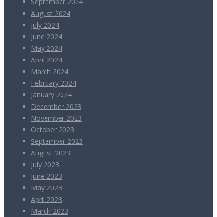
September 2024
August 2024
July 2024
June 2024
May 2024
April 2024
March 2024
February 2024
January 2024
December 2023
November 2023
October 2023
September 2023
August 2023
July 2023
June 2023
May 2023
April 2023
March 2023