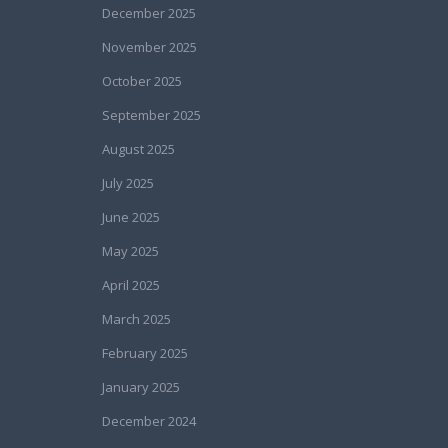
December 2025
November 2025
October 2025
September 2025
August 2025
July 2025
June 2025
May 2025
April 2025
March 2025
February 2025
January 2025
December 2024