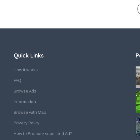
Quick Links
P
How it works
FAQ
Browse Ads
Information
Browse with Map
Privacy Policy
How to Promote submitted Ad?