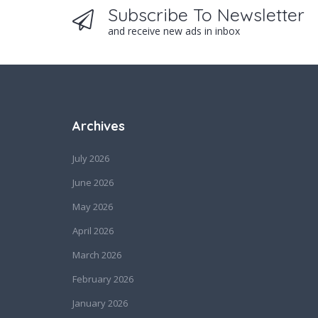
Subscribe To Newsletter
and receive new ads in inbox
Archives
July 2026
June 2026
May 2026
April 2026
March 2026
February 2026
January 2026