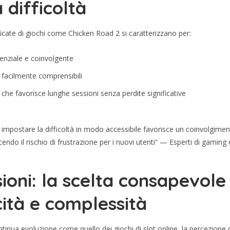
 difficoltà
ficate di giochi come Chicken Road 2 si caratterizzano per:
enziale e coinvolgente
 facilmente comprensibili
 che favorisce lunghe sessioni senza perdite significative
i impostare la difficoltà in modo accessibile favorisce un coinvolgime
ucendo il rischio di frustrazione per i nuovi utenti” — Esperti di gaming 
ioni: la scelta consapevole
ità e complessità
ntinua evoluzione come quello dei giochi di slot online, la percezione de