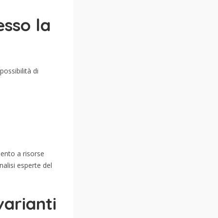
esso la
possibilità di
mento a risorse
alisi esperte del
varianti