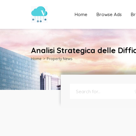
Home
Browse Ads
Br
Analisi Strategica delle Diff
Home
Property News