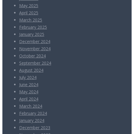
May 2025
April 2025
March 2025
February 2025
January 2025
December 2024
November 2024
October 2024
September 2024
August 2024
July 2024
June 2024
May 2024
April 2024
March 2024
February 2024
January 2024
December 2023