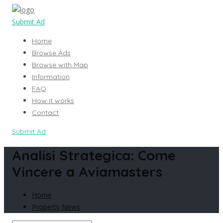
Submit Ad
Home
Browse Ads
Browse with Map
Information
FAQ
How it works
Contact
Submit Ad
Analisi Strategica: Come
Vincere a Aviamasters
Home
Property News