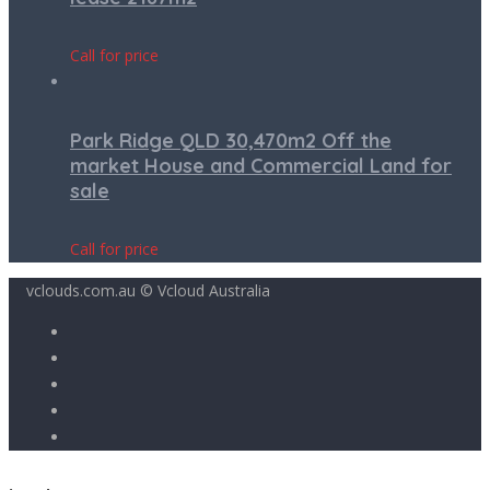
Call for price
Park Ridge QLD 30,470m2 Off the
market House and Commercial Land for
sale
Call for price
vclouds.com.au © Vcloud Australia