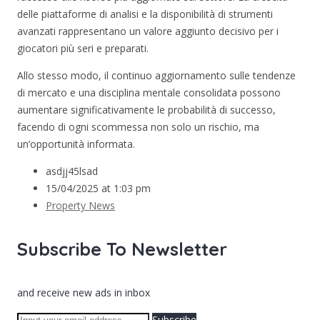
delle piattaforme di analisi e la disponibilità di strumenti
avanzati rappresentano un valore aggiunto decisivo per i
giocatori più seri e preparati.
Allo stesso modo, il continuo aggiornamento sulle tendenze
di mercato e una disciplina mentale consolidata possono
aumentare significativamente le probabilità di successo,
facendo di ogni scommessa non solo un rischio, ma
un’opportunità informata.
asdjj45lsad
15/04/2025 at 1:03 pm
Property News
Subscribe To Newsletter
and receive new ads in inbox
Subscribe