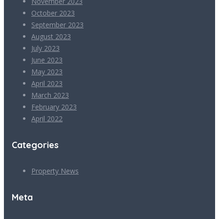
November 2023
October 2023
September 2023
August 2023
July 2023
June 2023
May 2023
April 2023
March 2023
February 2023
April 2022
Categories
Property News
Meta