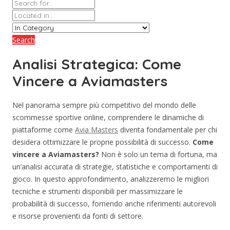
Search
Analisi Strategica: Come
Vincere a Aviamasters
Nel panorama sempre più competitivo del mondo delle
scommesse sportive online, comprendere le dinamiche di
piattaforme come
Avia Masters
diventa fondamentale per chi
desidera ottimizzare le proprie possibilità di successo.
Come
vincere a Aviamasters?
Non è solo un tema di fortuna, ma
un’analisi accurata di strategie, statistiche e comportamenti di
gioco. In questo approfondimento, analizzeremo le migliori
tecniche e strumenti disponibili per massimizzare le
probabilità di successo, fornendo anche riferimenti autorevoli
e risorse provenienti da fonti di settore.