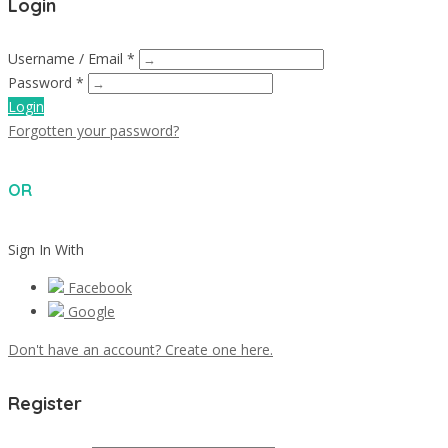
Login
Username / Email *
Password *
Login
Forgotten your password?
OR
Sign In With
Facebook
Google
Don't have an account? Create one here.
Register