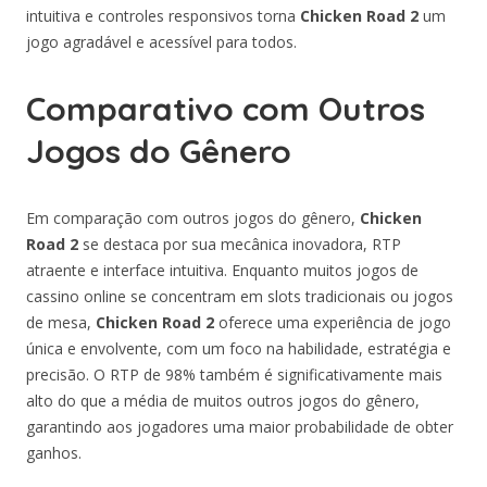
intuitiva e controles responsivos torna
Chicken Road 2
um
jogo agradável e acessível para todos.
Comparativo com Outros
Jogos do Gênero
Em comparação com outros jogos do gênero,
Chicken
Road 2
se destaca por sua mecânica inovadora, RTP
atraente e interface intuitiva. Enquanto muitos jogos de
cassino online se concentram em slots tradicionais ou jogos
de mesa,
Chicken Road 2
oferece uma experiência de jogo
única e envolvente, com um foco na habilidade, estratégia e
precisão. O RTP de 98% também é significativamente mais
alto do que a média de muitos outros jogos do gênero,
garantindo aos jogadores uma maior probabilidade de obter
ganhos.