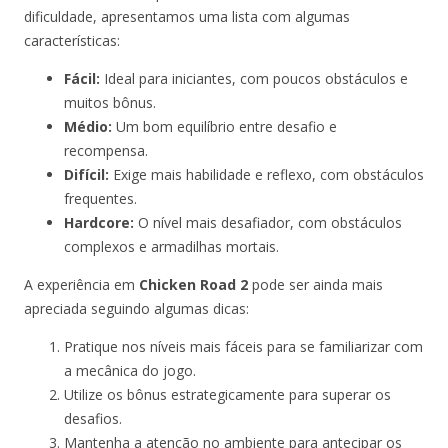
dificuldade, apresentamos uma lista com algumas
características:
Fácil:
Ideal para iniciantes, com poucos obstáculos e
muitos bônus.
Médio:
Um bom equilíbrio entre desafio e
recompensa.
Difícil:
Exige mais habilidade e reflexo, com obstáculos
frequentes.
Hardcore:
O nível mais desafiador, com obstáculos
complexos e armadilhas mortais.
A experiência em
Chicken Road 2
pode ser ainda mais
apreciada seguindo algumas dicas:
Pratique nos níveis mais fáceis para se familiarizar com
a mecânica do jogo.
Utilize os bônus estrategicamente para superar os
desafios.
Mantenha a atenção no ambiente para antecipar os