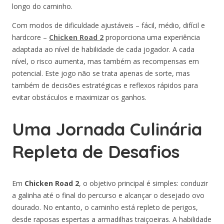
longo do caminho.
Com modos de dificuldade ajustáveis – fácil, médio, difícil e
hardcore –
Chicken Road 2
proporciona uma experiência
adaptada ao nível de habilidade de cada jogador. A cada
nível, o risco aumenta, mas também as recompensas em
potencial. Este jogo não se trata apenas de sorte, mas
também de decisões estratégicas e reflexos rápidos para
evitar obstáculos e maximizar os ganhos.
Uma Jornada Culinária
Repleta de Desafios
Em
Chicken Road 2
, o objetivo principal é simples: conduzir
a galinha até o final do percurso e alcançar o desejado ovo
dourado. No entanto, o caminho está repleto de perigos,
desde raposas espertas a armadilhas traiçoeiras. A habilidade