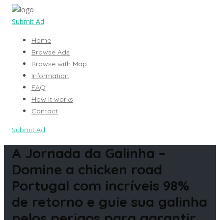
Submit Ad
Home
Browse Ads
Browse with Map
Information
FAQ
How it works
Contact
Submit Ad
A Jornada da Galinha –
Domine a chicken road
Portugal com incríveis 98%
de retorno e guie sua galinha
pelos perigos para garantir