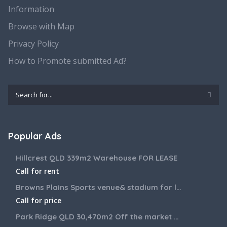
Information
Browse with Map
Privacy Policy
How to Promote submitted Ad?
Popular Ads
Hillcrest QLD 339m2 Warehouse FOR LEASE
Call for rent
Browns Plains Sports venue& stadium for lease 2187m2
Call for price
Park Ridge QLD 30,470m2 Off the market House and Commercial Land for sale