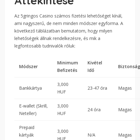
Áttekintése
Az 5gringos Casino számos fizetési lehetőséget kínál,
ami nagyszerű, de nem minden módszer egyforma. A
következő táblázatban bemutatom, hogy milyen
lehetőségek állnak rendelkezésre, és mik a
legfontosabb tudnivalók róluk:
Minimum
Kivétel
Módszer
Biztonsá
Befizetés
Idő
3,000
Bankkártya
23-47 óra
Magas
HUF
E-wallet (Skrill,
3,000
24 óra
Magas
Neteller)
HUF
Prepaid
3,000
kártyák
N/A
Magas
HUF