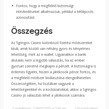
Fontos, hogy a megfelelő biztonsági
intézkedéseket alkalmazzuk, például a kétlépcsős
azonosítást.
Összegzés
Az 5gringos Casino különböző fizetési módszereket
kínál, amik között van néhány gyors és kényelmes
lehetőség, mint az e-wallet. Ugyanakkor a banki
átutalás nem a legjobb választás, ha az ember
gyorsan szeretné megkapni a pénzét. A biztonságra is
érdemes figyelni, hiszen a játékosok pénze fontos, és
a megfelelő módszer kiválasztása elengedhetetlen.
Összességében, ha tisztában vagyunk a
lehetőségeinkkel és a kockázatokkal, akkor a 5gringos
Casino jó választás lehet a játékosok számára.
asdjj45lsad
08/07/2025 at 7:45 am
Property News