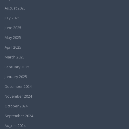
August 2025
July 2025
June 2025
May 2025
April 2025
March 2025
February 2025
January 2025
December 2024
November 2024
October 2024
September 2024
August 2024