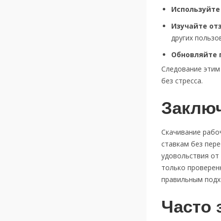
Используйте
Изучайте от
других пользо
Обновляйте 
Следование этим
без стресса.
Заклю
Скачивание рабо
ставкам без пер
удовольствия от
только проверенн
правильным подх
Часто 