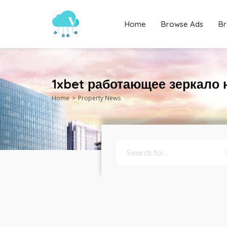
Home
Browse Ads
Br
1xbet работающее зеркало 
Home
Property News