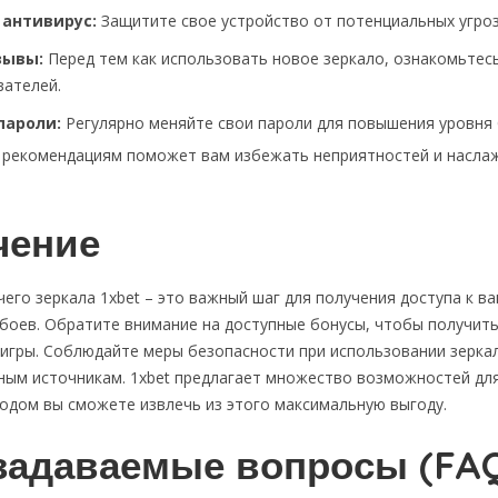
 антивирус:
Защитите свое устройство от потенциальных угроз
зывы:
Перед тем как использовать новое зеркало, ознакомьтес
вателей.
пароли:
Регулярно меняйте свои пароли для повышения уровня 
 рекомендациям поможет вам избежать неприятностей и насла
чение
чего зеркала 1xbet – это важный шаг для получения доступа к 
ебоев. Обратите внимание на доступные бонусы, чтобы получит
 игры. Соблюдайте меры безопасности при использовании зерка
ым источникам. 1xbet предлагает множество возможностей для 
одом вы сможете извлечь из этого максимальную выгоду.
задаваемые вопросы (FA