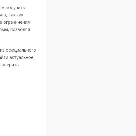
ям получить
но, так как
е ограничения.
рмы, позволяя
 из официального
айти актуальное,
проверять