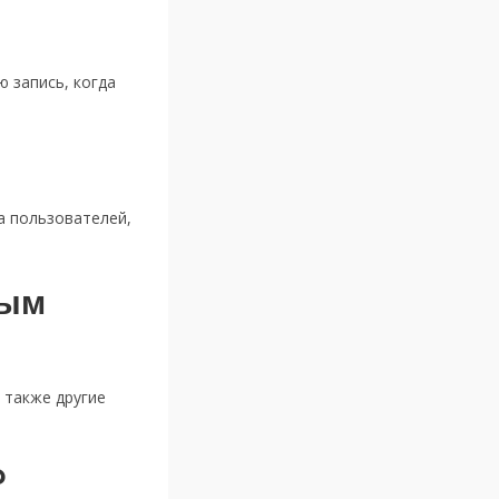
ю запись, когда
а пользователей,
вым
 также другие
?