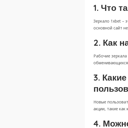
1. Что т
Зеркало 1xbet – 
основной сайт не
2. Как 
Рабочие зеркала
обменивающихся 
3. Каки
пользо
Новые пользовате
акции, такие как 
4. Можн