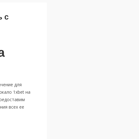
ь с
а
ачение для
ркало 1xbet на
предоставим
ния всех ее