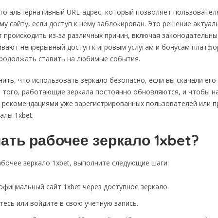
 это альтернативный URL-адрес, который позволяет пользовател
му сайту, если доступ к нему заблокирован. Это решение актуаль
 происходить из-за различных причин, включая законодательны
ивают непрерывный доступ к игровым услугам и бонусам платфо
родолжать ставить на любимые события.
ть, что использовать зеркало безопасно, если вы скачали его
е того, работающие зеркала постоянно обновляются, и чтобы н
а рекомендациями уже зарегистрированных пользователей или 
алы 1xbet.
чать рабочее зеркало 1xbet?
бочее зеркало 1xbet, выполните следующие шаги:
официальный сайт 1xbet через доступное зеркало.
тесь или войдите в свою учетную запись.